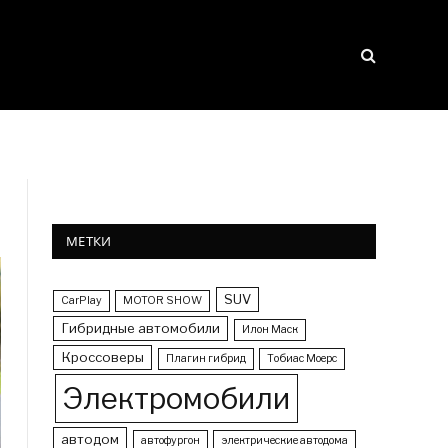
МЕТКИ
SUV
CarPlay
MOTOR SHOW
Гибридные автомобили
Илон Маск
Кроссоверы
Плагин гибрид
Тобиас Моерс
Электромобили
автодом
автофургон
электрические автодома