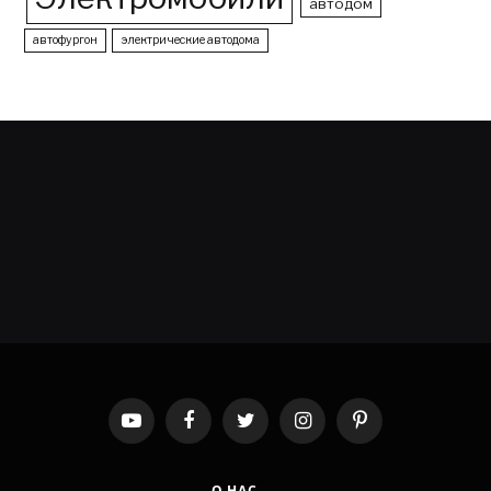
автодом
автофургон
электрические автодома
YouTube
Facebook
Twitter
Instagram
Pinterest
О НАС