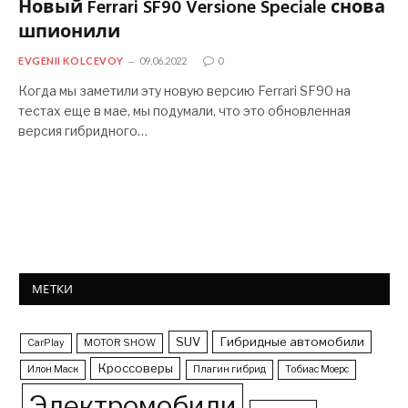
Новый Ferrari SF90 Versione Speciale снова
шпионили
EVGENII KOLCEVOY
09.06.2022
0
Когда мы заметили эту новую версию Ferrari SF90 на
тестах еще в мае, мы подумали, что это обновленная
версия гибридного…
МЕТКИ
SUV
Гибридные автомобили
CarPlay
MOTOR SHOW
Кроссоверы
Илон Маск
Плагин гибрид
Тобиас Моерс
Электромобили