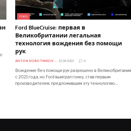
FORD
ан
Ford BlueCruise: первая в
Великобритании легальная
технология вождения без помощи
рук
 о
ANTON VOROTNIKOV
25.04.2023
0
Вождение без помощи рук разрешено в Великобритани
с 2021 года, но Ford выиграл гонку, став первым
производителем, предложившим эту технологию…