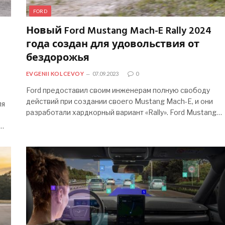
FORD
Новый Ford Mustang Mach-E Rally 2024
года создан для удовольствия от
бездорожья
EVGENII KOLCEVOY
07.09.2023
0
Ford предоставил своим инженерам полную свободу
действий при создании своего Mustang Mach-E, и они
ля
разработали хардкорный вариант «Rally». Ford Mustang…
е…