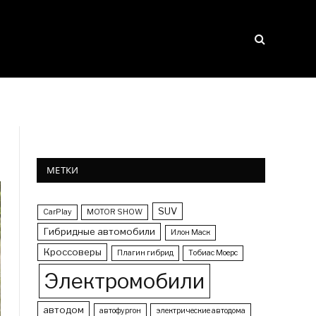
МЕТКИ
SUV
CarPlay
MOTOR SHOW
Гибридные автомобили
Илон Маск
Кроссоверы
Плагин гибрид
Тобиас Моерс
Электромобили
автодом
автофургон
электрические автодома