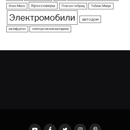
Кроссоверы
Илон Маск
Плагин гибрид
Тобиас Моерс
Электромобили
автодом
автофургон
электрические автодома