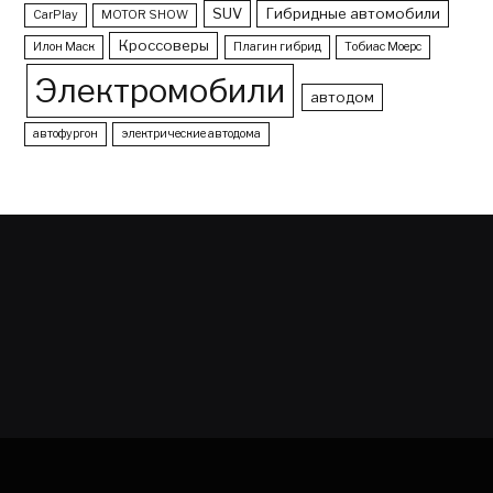
SUV
Гибридные автомобили
CarPlay
MOTOR SHOW
Кроссоверы
Илон Маск
Плагин гибрид
Тобиас Моерс
Электромобили
автодом
автофургон
электрические автодома