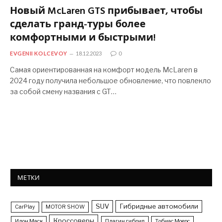
Новый McLaren GTS прибывает, чтобы
сделать гранд-туры более
комфортными и быстрыми!
EVGENII KOLCEVOY
18.12.2023
0
Самая ориентированная на комфорт модель McLaren в
2024 году получила небольшое обновление, что повлекло
за собой смену названия с GT…
МЕТКИ
SUV
Гибридные автомобили
CarPlay
MOTOR SHOW
Кроссоверы
Илон Маск
Плагин гибрид
Тобиас Моерс