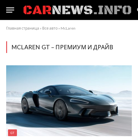
Главная страница
»
Все авто
»
McLaren
MCLAREN GT – ПРЕМИУМ И ДРАЙВ
GT