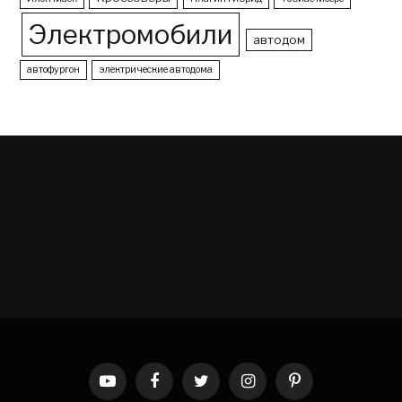
Электромобили
автодом
автофургон
электрические автодома
YouTube
Facebook
Twitter
Instagram
Pinterest