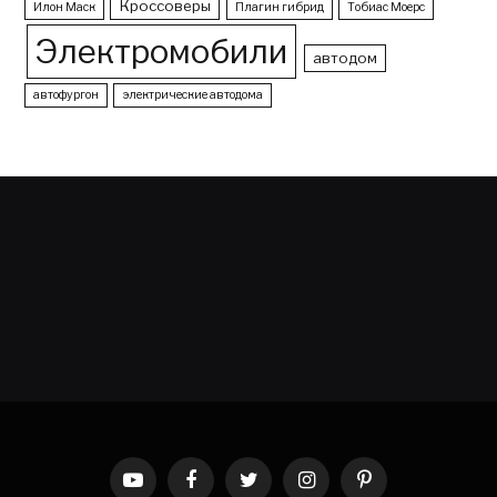
Кроссоверы
Илон Маск
Плагин гибрид
Тобиас Моерс
Электромобили
автодом
автофургон
электрические автодома
YouTube
Facebook
Twitter
Instagram
Pinterest