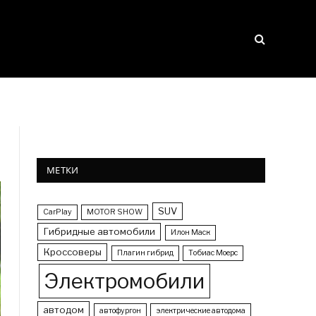
МЕТКИ
SUV
CarPlay
MOTOR SHOW
Гибридные автомобили
Илон Маск
Кроссоверы
Плагин гибрид
Тобиас Моерс
Электромобили
автодом
автофургон
электрические автодома