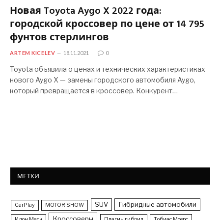
Новая Toyota Aygo X 2022 года:
городской кроссовер по цене от 14 795
фунтов стерлингов
ARTEM KICELEV
18.11.2021
0
Toyota объявила о ценах и технических характеристиках
нового Aygo X — замены городского автомобиля Aygo,
который превращается в кроссовер. Конкурент…
МЕТКИ
SUV
Гибридные автомобили
CarPlay
MOTOR SHOW
Кроссоверы
Илон Маск
Плагин гибрид
Тобиас Моерс