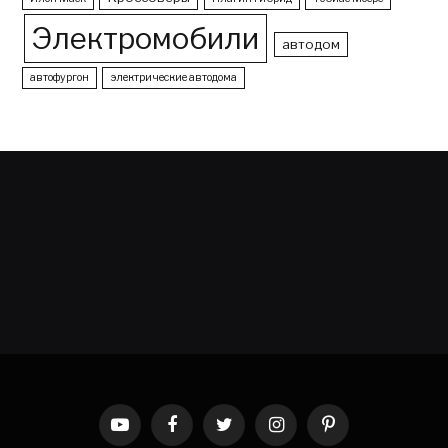
Электромобили
автодом
автофургон
электрические автодома
YouTube
Facebook
Twitter
Instagram
Pinterest