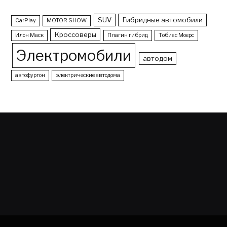
SUV
Гибридные автомобили
CarPlay
MOTOR SHOW
Кроссоверы
Илон Маск
Плагин гибрид
Тобиас Моерс
Электромобили
автодом
автофургон
электрические автодома