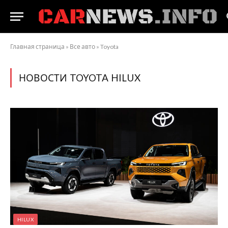
Главная страница
»
Все авто
»
Toyota
НОВОСТИ TOYOTA HILUX
HILUX