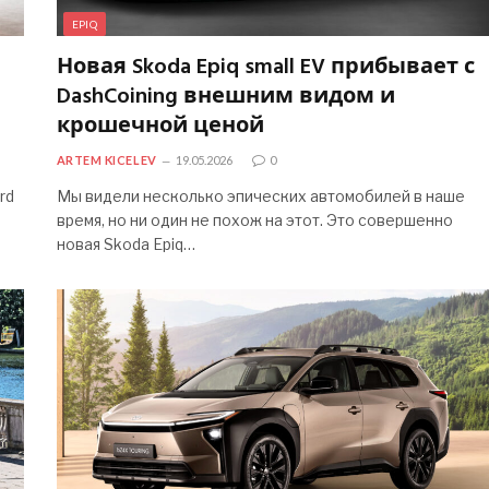
EPIQ
Новая Skoda Epiq small EV прибывает с
DashCoining внешним видом и
крошечной ценой
ARTEM KICELEV
19.05.2026
0
rd
Мы видели несколько эпических автомобилей в наше
время, но ни один не похож на этот. Это совершенно
новая Skoda Epiq…