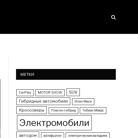
МЕТКИ
SUV
CarPlay
MOTOR SHOW
Гибридные автомобили
Илон Маск
Кроссоверы
Плагин гибрид
Тобиас Моерс
Электромобили
автодом
автофургон
электрические автодома