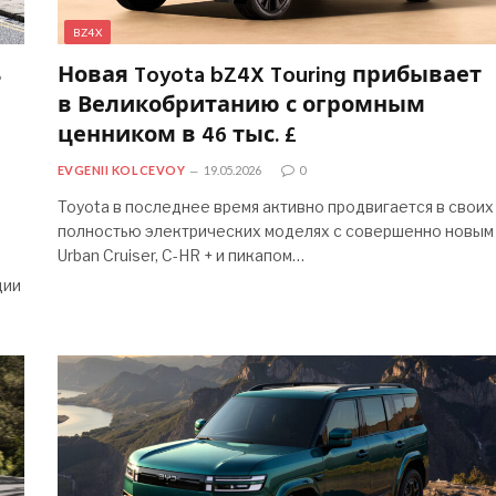
BZ4X
ь
Новая Toyota bZ4X Touring прибывает
в Великобританию с огромным
ценником в 46 тыс. £
EVGENII KOLCEVOY
19.05.2026
0
Toyota в последнее время активно продвигается в своих
полностью электрических моделях с совершенно новым
Urban Cruiser, C-HR + и пикапом…
ции