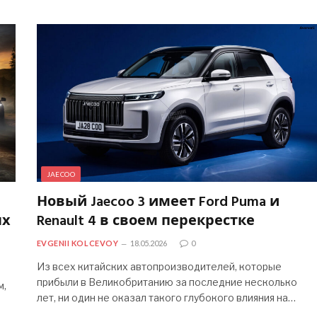
JAECOO
Новый Jaecoo 3 имеет Ford Puma и
ых
Renault 4 в своем перекрестке
EVGENII KOLCEVOY
18.05.2026
0
Из всех китайских автопроизводителей, которые
прибыли в Великобританию за последние несколько
м,
лет, ни один не оказал такого глубокого влияния на…