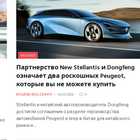
PEUGEOT
Партнерство New Stellantis и Dongfeng
означает два роскошных Peugeot,
которые вы не можете купить
EVGENII KOLCEVOY
18.05.2026
0
Stellantis и китайский автопроизводитель Dongfeng
достигли соглашения о разделе «производства
автомобилей Peugeot и Jeep в Китае для китайского
ько
рынка и…