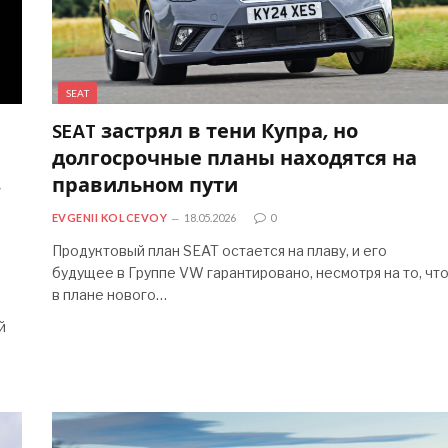
SEAT
SEAT застрял в тени Купра, но
долгосрочные планы находятся на
з
правильном пути
EVGENII KOLCEVOY
18.05.2026
0
Продуктовый план SEAT остается на плаву, и его
будущее в Группе VW гарантировано, несмотря на то, чт
в плане нового…
й