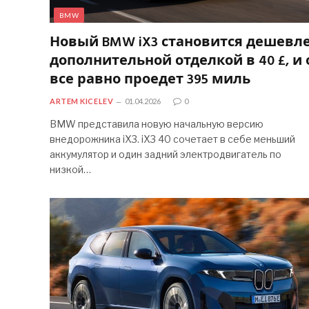
BMW
Новый BMW iX3 становится дешевле
дополнительной отделкой в 40 £, и 
все равно проедет 395 миль
ARTEM KICELEV
01.04.2026
0
BMW представила новую начальную версию
внедорожника iX3. iX3 40 сочетает в себе меньший
аккумулятор и один задний электродвигатель по
низкой…