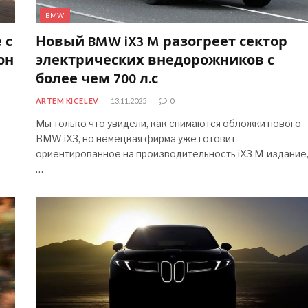
BMW
 с
Новый BMW iX3 M разогреет сектор
он
электрических внедорожников с
более чем 700 л.с
ARTEM KICELEV
13.11.2025
0
Мы только что увидели, как снимаются обложки нового
BMW iX3, но немецкая фирма уже готовит
ориентированное на производительность iX3 M-издание
…