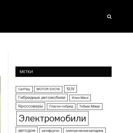
МЕТКИ
SUV
CarPlay
MOTOR SHOW
Гибридные автомобили
Илон Маск
Кроссоверы
Плагин гибрид
Тобиас Моерс
Электромобили
автодом
автофургон
электрические автодома