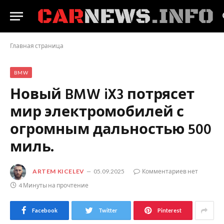
Главная страница
BMW
Новый BMW iX3 потрясет
мир электромобилей с
огромным дальностью 500
миль.
ARTEM KICELEV
05.09.2025
Комментариев нет
4 Минуты на прочтение
Facebook
Twitter
Pinterest