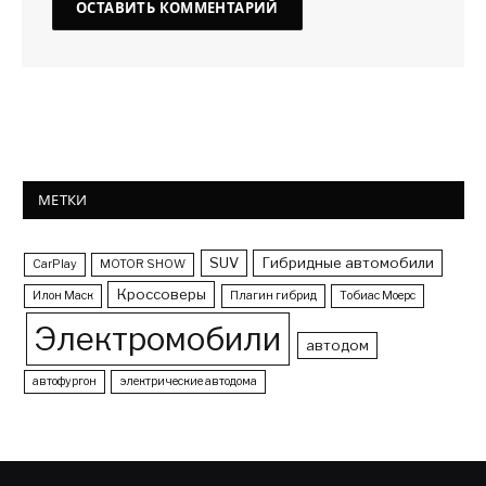
МЕТКИ
SUV
Гибридные автомобили
CarPlay
MOTOR SHOW
Кроссоверы
Илон Маск
Плагин гибрид
Тобиас Моерс
Электромобили
автодом
автофургон
электрические автодома