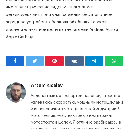
имеет электрические сиденья с нагревом и
регулируемыми в шесть направлений, беспроводное
зарядное устройство, безкожной обивку Econeer,
двойной климат-контроль и стандартный Android Auto и
Apple CarPlay.
Facebook
Twitter
Pinterest
ВКонтакте
Telegram
What
Artem Kicelev
Увлеченный мотоспортом человек, страстно
увлекаюсь скоростью, мощными мотоциклами
и инновациями в мотоциклетной индустрии. Я
мотогонщик, участник трек-дней и фанат
мотоспорта в целом. Я отлично разбираюсь в
технических аспектах мотоциклов, следю за