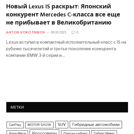
Новый Lexus IS раскрыт: Японский
конкурент Mercedes C-класса все еще
не прибывает в Великобританию
ANTON VOROTNIKOV
09.09.2025
0
Lexus вступил в компактный исполнительный класс с IS на
рубеже тысячелетий и третье поколение конкурента
компании BMW 3-й серии и…
МЕТКИ
SUV
Гибридные автомобили
CarPlay
MOTOR SHOW
Кроссоверы
Илон Маск
Плагин гибрид
Тобиас Моерс