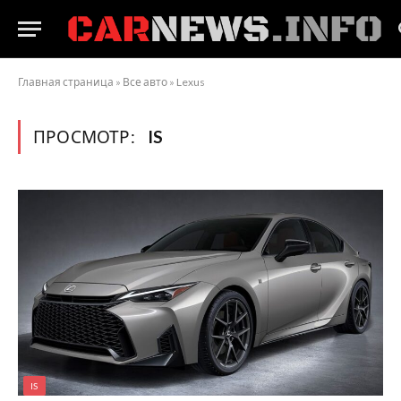
Главная страница
»
Все авто
»
Lexus
ПРОСМОТР:
IS
IS