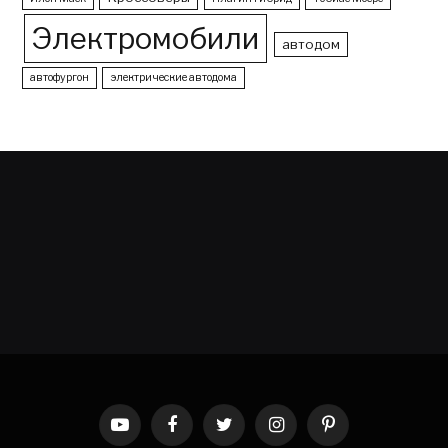
Электромобили
автодом
автофургон
электрические автодома
YouTube
Facebook
Twitter
Instagram
Pinterest