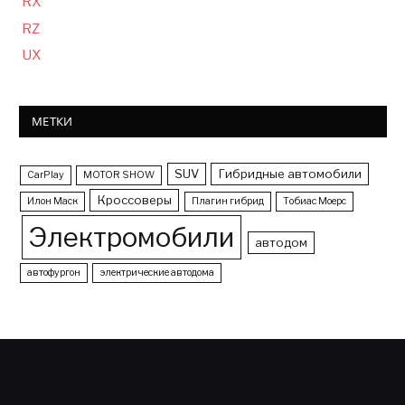
RX
RZ
UX
МЕТКИ
SUV
Гибридные автомобили
CarPlay
MOTOR SHOW
Кроссоверы
Илон Маск
Плагин гибрид
Тобиас Моерс
Электромобили
автодом
автофургон
электрические автодома