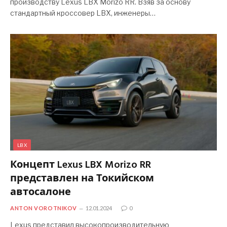
производству Lexus LBX Morizo ​​RR. Взяв за основу
стандартный кроссовер LBX, инженеры…
LBX
Концепт Lexus LBX Morizo ​​RR
представлен на Токийском
автосалоне
ANTON VOROTNIKOV
12.01.2024
0
Lexus представил высокопроизводительную