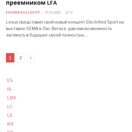
преемником LFA
EVGENII KOLCEVOY
07.11.2022
0
Lexus представил свой новый концепт Electrified Sport на
выставке SEMA в Лас-Вегасе, дав нам возможность
заглянуть в будущее своей полностью…
Следующая
1
2
ES
IS
LBX
LC
LS
NX