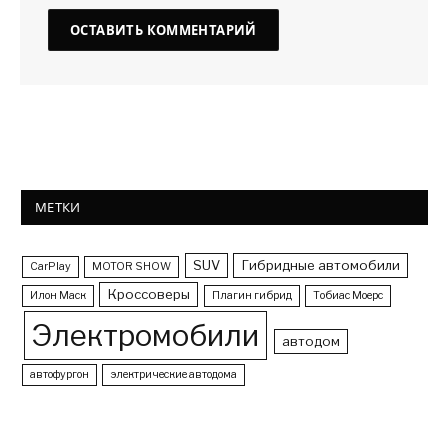
МЕТКИ
SUV
Гибридные автомобили
CarPlay
MOTOR SHOW
Кроссоверы
Илон Маск
Плагин гибрид
Тобиас Моерс
Электромобили
автодом
автофургон
электрические автодома