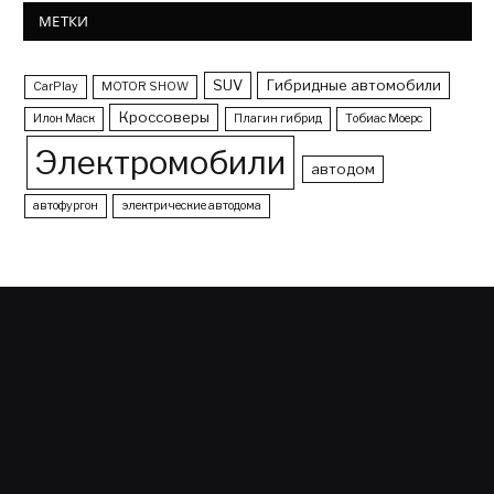
МЕТКИ
SUV
Гибридные автомобили
CarPlay
MOTOR SHOW
Кроссоверы
Илон Маск
Плагин гибрид
Тобиас Моерс
Электромобили
автодом
автофургон
электрические автодома