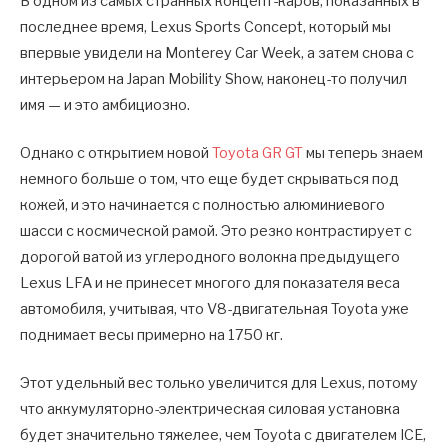
В одном из самых странных концепт-каров, показанных в
последнее время, Lexus Sports Concept, который мы
впервые увидели на Monterey Car Week, а затем снова с
интерьером на Japan Mobility Show, наконец-то получил
имя — и это амбициозно.
Однако с открытием новой
Toyota GR GT
мы теперь знаем
немного больше о том, что еще будет скрываться под
кожей, и это начинается с полностью алюминиевого
шасси с космической рамой. Это резко контрастирует с
дорогой ватой из углеродного волокна предыдущего
Lexus LFA и не принесет многого для показателя веса
автомобиля, учитывая, что V8-двигательная Toyota уже
поднимает весы примерно на 1750 кг.
Этот удельный вес только увеличится для Lexus, потому
что аккумуляторно-электрическая силовая установка
будет значительно тяжелее, чем Toyota с двигателем ICE,