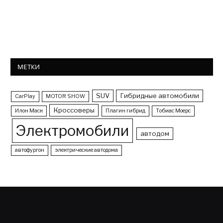
МЕТКИ
SUV
Гибридные автомобили
CarPlay
MOTOR SHOW
Кроссоверы
Илон Маск
Плагин гибрид
Тобиас Моерс
Электромобили
автодом
автофургон
электрические автодома