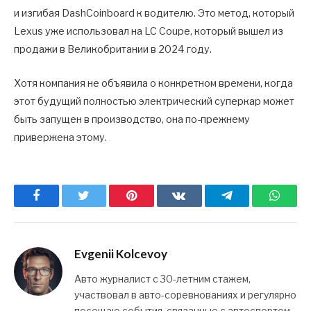
и изгибая DashCoinboard к водителю. Это метод, который
Lexus уже использовал на LC Coupe, который вышел из
продажи в Великобритании в 2024 году.
Хотя компания не объявила о конкретном времени, когда
этот будущий полностью электрический суперкар может
быть запущен в производство, она по-прежнему
привержена этому.
Facebook
Twitter
Pinterest
ВКонтакте
Telegram
What
Evgenii Kolcevoy
Авто журналист с 30-летним стажем,
участвовал в авто-соревнованиях и регулярно
посещаю события, связанные с автоспортом.