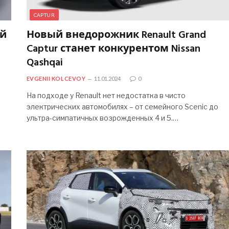
CAPTUR
ый
Новый внедорожник Renault Grand
Captur станет конкурентом Nissan
Qashqai
EVGENII KOLCEVOY
11.01.2024
0
На подходе у Renault нет недостатка в чисто
электрических автомобилях – от семейного Scenic до
ультра-симпатичных возрожденных 4 и 5.…