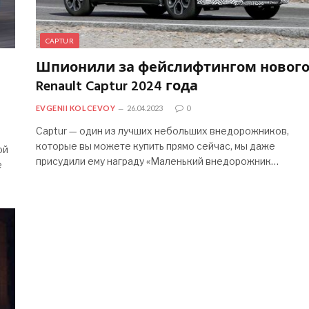
CAPTUR
Шпионили за фейслифтингом новог
Renault Captur 2024 года
EVGENII KOLCEVOY
26.04.2023
0
Captur — один из лучших небольших внедорожников,
которые вы можете купить прямо сейчас, мы даже
ой
присудили ему награду «Маленький внедорожник…
е