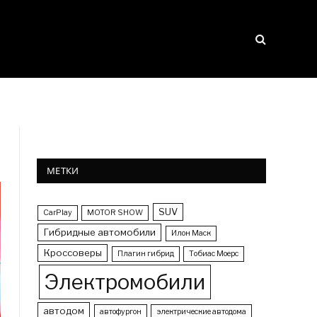
МЕТКИ
SUV
CarPlay
MOTOR SHOW
Гибридные автомобили
Илон Маск
Кроссоверы
Плагин гибрид
Тобиас Моерс
Электромобили
автодом
автофургон
электрические автодома