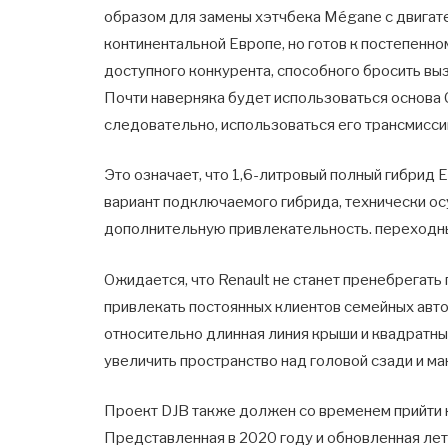
образом для замены хэтчбека Mégane с двигате
континентальной Европе, но готов к постепенно
доступного конкурента, способного бросить выз
Почти наверняка будет использоваться основа 
следовательно, использоваться его трансмисси
Это означает, что 1,6-литровый полный гибрид E
вариант подключаемого гибрида, технически о
дополнительную привлекательность. переходн
Ожидается, что Renault не станет пренебрегать
привлекать постоянных клиентов семейных авто
относительно длинная линия крыши и квадратны
увеличить пространство над головой сзади и м
Проект DJB также должен со временем прийти 
Представленная в 2020 году и обновленная ле