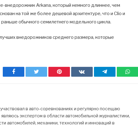
пе-внедорожник Arkana, который немного длиннее, чем
основан на той же более дешевой архитектуре, что и Clio и
го раньше обычного семилетнего модельного цикла.
 лучших внедорожников среднего размера, которые
Facebook
Twitter
Pinterest
ВКонтакте
Telegram
Wh
 участвовал в авто-соревнованиях и регулярно посещаю
Я являюсь экспертом в области автомобильной журналистики,
ти автомобилей, механики, технологий и инноваций в