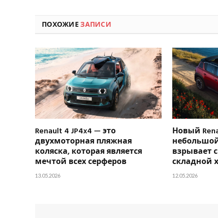
ПОХОЖИЕ
ЗАПИСИ
Renault 4 JP4x4 — это
Новый Renau
двухмоторная пляжная
небольшо
коляска, которая является
взрывает 
мечтой всех серферов
складной 
13.05.2026
12.05.2026