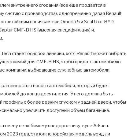
лем внутреннего сгорания (все еще продается в
му снятию с производства), одновременно давая Renault
ов китайским новичкам. как Omoda 5 и Seal U от BYD.
Captur CMF-B HS (высокая спецификация) и,
и.
-Tech станет основой линейки, хотя Renault может выбрать
существимый для CMF-B HS, чтобы придать автомобилю
ые компании, выбирающие служебные автомобили.
 практичностью нового автомобиля, который будет
мобилей до конца десятилетия. У него должна быть
й профиль с более резким спуском у задней двери, чтобы
аксимально увеличить доступный объем багажника.
на смену нелюбимому внедорожнику-купе Arkana.
том 2023 года, эта южнокорейская модель вряд ли