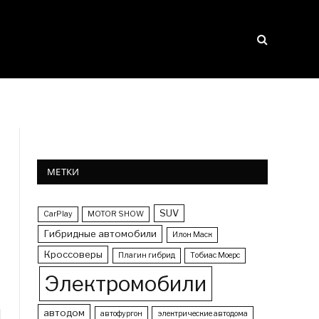
МЕТКИ
SUV
CarPlay
MOTOR SHOW
Гибридные автомобили
Илон Маск
Кроссоверы
Плагин гибрид
Тобиас Моерс
Электромобили
автодом
автофургон
электрические автодома