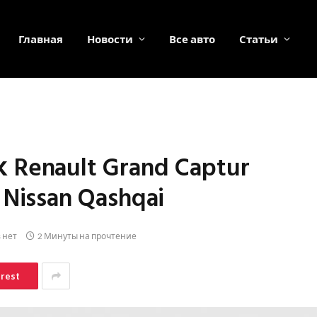
Главная
Новости
Все авто
Статьи
enault Grand Captur
issan Qashqai
 нет
2 Минуты на прочтение
erest