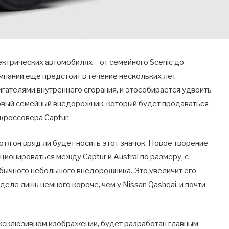
лектрических автомобилях – от семейного Scenic до
мпании еще предстоит в течение нескольких лет
гателями внутреннего сгорания, и этособирается удвоить
новый семейный внедорожник, который будет продаваться
кроссовера Captur.
отя он вряд ли будет носить этот значок. Новое творение
ционироваться между Captur и Austral по размеру, с
обычного небольшого внедорожника. Это увеличит его
еле лишь немного короче, чем у Nissan Qashqai, и почти
ксклюзивном изображении, будет разработан главным