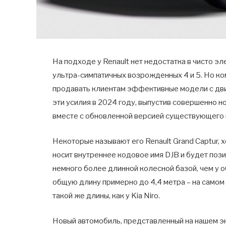
На подходе у Renault нет недостатка в чисто э
ультра-симпатичных возрожденных 4 и 5. Но ко
продавать клиентам эффективные модели с дви
эти усилия в 2024 году, выпустив совершенно 
вместе с обновленной версией существующего 
Некоторые называют его Renault Grand Captur, х
носит внутреннее кодовое имя DJB и будет пози
немного более длинной колесной базой, чем у 
общую длину примерно до 4,4 метра – на самом д
такой же длины, как у Kia Niro.
Новый автомобиль, представленный на нашем э