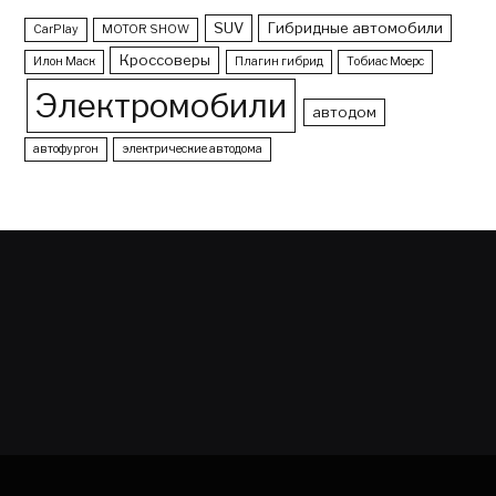
SUV
Гибридные автомобили
CarPlay
MOTOR SHOW
Кроссоверы
Илон Маск
Плагин гибрид
Тобиас Моерс
Электромобили
автодом
автофургон
электрические автодома