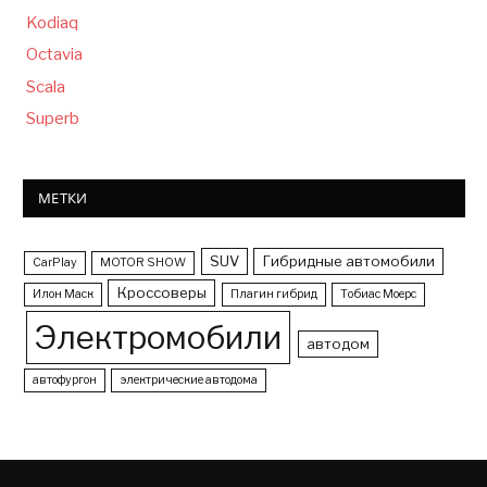
Kodiaq
Octavia
Scala
Superb
МЕТКИ
SUV
Гибридные автомобили
CarPlay
MOTOR SHOW
Кроссоверы
Илон Маск
Плагин гибрид
Тобиас Моерс
Электромобили
автодом
автофургон
электрические автодома