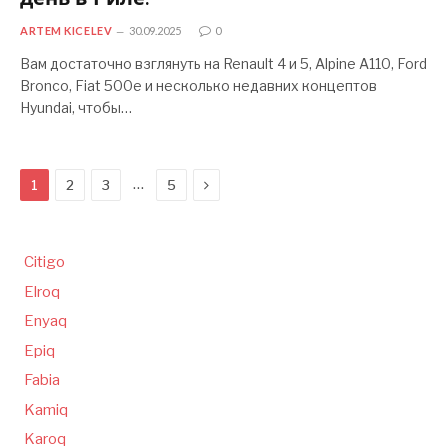
день в Риле.
ARTEM KICELEV
30.09.2025
0
Вам достаточно взглянуть на Renault 4 и 5, Alpine A110, Ford
Bronco, Fiat 500e и несколько недавних концептов
Hyundai, чтобы…
Следующая
…
1
2
3
5
Citigo
Elroq
Enyaq
Epiq
Fabia
Kamiq
Karoq