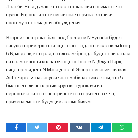
Лоасби. Но я думаю, что все в компании понимают, что
нужно Европе, и это компактные горячие хэтчики,
поэтому это тема для обсуждения.
Второй электромобиль под брендом N Hyundai будет
запущен примерно в конце этого года с появлением Ioniq
6 N, модели, которая, по словам бренда, будет опираться
на возможности впечатляющего Ioniq 5 N. Джун Парк,
вице-президент N Management Group компании, сказал
Auto Express на запуске автомобиля этим летом, что 5
был всего лишь первым кругом, с уроками из
первоначального электрического горячего хетча,
применяемого к будущим автомобилям.
Facebook
Twitter
Pinterest
ВКонтакте
Telegram
What