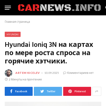
Главная страница
HYUNDAI
Hyundai Ioniq 3N на картах
по мере роста спроса на
горячие хэтчики.
ARTEM KICELEV
10.09.2025
Комментариев нет
2 Минуты на прочтение
Facebook
Twitter
Pinterest