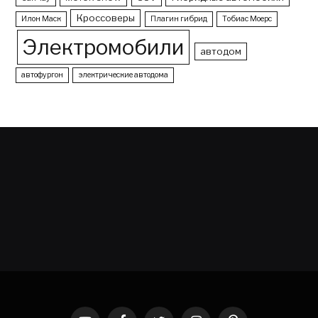
Кроссоверы
Илон Маск
Плагин гибрид
Тобиас Моерс
Электромобили
автодом
автофургон
электрические автодома