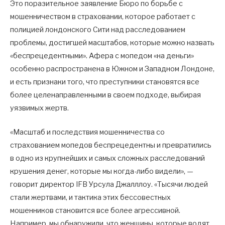
Это поразительное заявление Бюро по борьбе с
мошенничеством в страховании, которое работает с
полицией лондонского Сити над расследованием
проблемы, достигшей масштабов, которые можно назвать
«беспрецедентными». Афера с мопедом «на деньги»
особенно распространена в Южном и Западном Лондоне,
и есть признаки того, что преступники становятся все
более целенаправленными в своем подходе, выбирая
уязвимых жертв.
«Масштаб и последствия мошенничества со
страхованием мопедов беспрецедентны и превратились
в одно из крупнейших и самых сложных расследований
крушения денег, которые мы когда-либо видели», —
говорит директор IFB Урсула Джалллоу. «Тысячи людей
стали жертвами, и тактика этих бессовестных
мошенников становится все более агрессивной.
Например, мы обнаружили, что женщины, которые водят