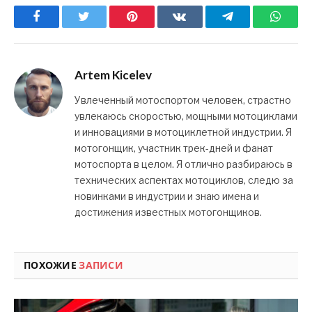
Facebook
Twitter
Pinterest
ВКонтакте
Telegram
What
Artem Kicelev
Увлеченный мотоспортом человек, страстно
увлекаюсь скоростью, мощными мотоциклами
и инновациями в мотоциклетной индустрии. Я
мотогонщик, участник трек-дней и фанат
мотоспорта в целом. Я отлично разбираюсь в
технических аспектах мотоциклов, следю за
новинками в индустрии и знаю имена и
достижения известных мотогонщиков.
ПОХОЖИЕ
ЗАПИСИ