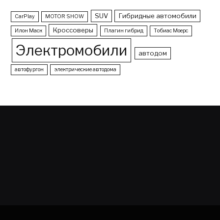
SUV
Гибридные автомобили
CarPlay
MOTOR SHOW
Кроссоверы
Илон Маск
Плагин гибрид
Тобиас Моерс
Электромобили
автодом
автофургон
электрические автодома