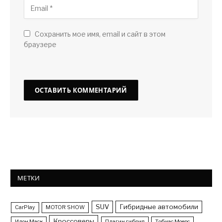
Сохранить мое имя, email и сайт в этом
браузере
МЕТКИ
SUV
Гибридные автомобили
CarPlay
MOTOR SHOW
Кроссоверы
Илон Маск
Плагин гибрид
Тобиас Моерс