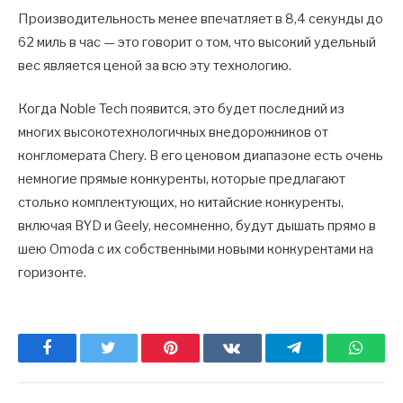
Производительность менее впечатляет в 8,4 секунды до
62 миль в час — это говорит о том, что высокий удельный
вес является ценой за всю эту технологию.
Когда Noble Tech появится, это будет последний из
многих высокотехнологичных внедорожников от
конгломерата Chery. В его ценовом диапазоне есть очень
немногие прямые конкуренты, которые предлагают
столько комплектующих, но китайские конкуренты,
включая BYD и Geely, несомненно, будут дышать прямо в
шею Omoda с их собственными новыми конкурентами на
горизонте.
Facebook
Twitter
Pinterest
ВКонтакте
Telegram
What