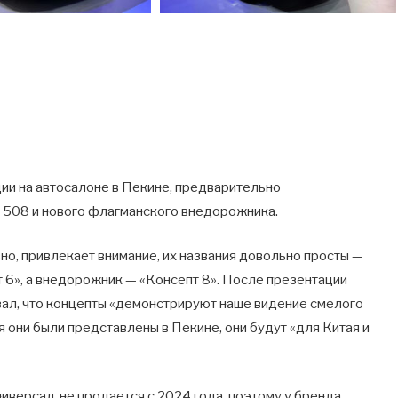
ии на автосалоне в Пекине, предварительно
 508 и нового флагманского внедорожника.
вно, привлекает внимание, их названия довольно просты —
 6», а внедорожник — «Консепт 8». После презентации
ал, что концепты «демонстрируют наше видение смелого
я они были представлены в Пекине, они будут «для Китая и
иверсал, не продается с 2024 года, поэтому у бренда