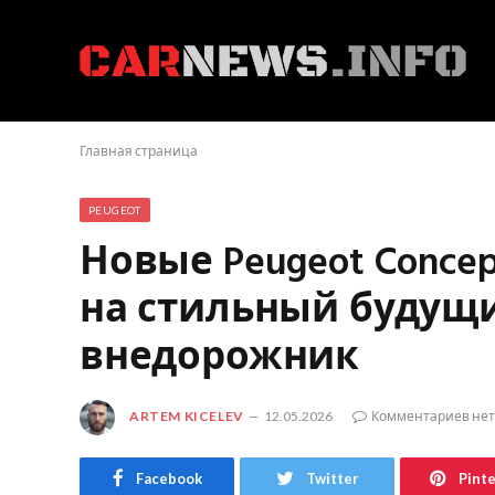
Главная страница
PEUGEOT
Новые Peugeot Concep
на стильный будущи
внедорожник
ARTEM KICELEV
12.05.2026
Комментариев нет
Facebook
Twitter
Pint