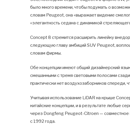
было много времени, чтобы подумать о возможн
словам Peugeot, она «выражает видение смелог
«элегантность седана с динамикой стреляющег
Concept 8 стремится расширить линейку внедо
следующую главу амбиций SUV Peugeot, воплоща
словам фирмы.
Обе концепции имеют общий дизайнерский язык 
смешанными с тремя световыми полосами сзади.
практически нет воздухозаборников спереди, 
Учитывая использование LiDAR на крыше Concept
китайские концепции, и в результате любые сер
через Dongfeng Peugeot-Citroen — совместно
с 1992 года.