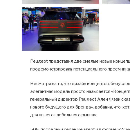
Peugeot представил две смелые новые концепц
продемонстрировав потенциального преемника
Несмотря на то, что дизайн концептов, безусло
элегантная модель просто называется «Концепт
генеральный директор Peugeot Ален Фэви сказ
нового будущего для бренда», добавив, что, хот
для нашего глобального рынка».
508, последний седан Peugeot и в форме SW, ун