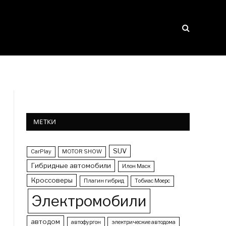
МЕТКИ
SUV
CarPlay
MOTOR SHOW
Гибридные автомобили
Илон Маск
Кроссоверы
Плагин гибрид
Тобиас Моерс
Электромобили
автодом
автофургон
электрические автодома