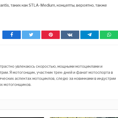
ntis, таких как STLA-Medium, концепты, вероятно, также
Facebook
Twitter
Pinterest
ВКонтакте
Telegram
Wh
страстно увлекаюсь скоростью, мощными мотоциклами и
рии. Я мотогонщик, участник трек-дней и фанат мотоспорта в
ических аспектах мотоциклов, следю за новинками в индустрии
ых мотогонщиков.