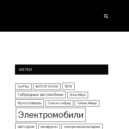
МЕТКИ
SUV
CarPlay
MOTOR SHOW
Гибридные автомобили
Илон Маск
Кроссоверы
Плагин гибрид
Тобиас Моерс
Электромобили
автодом
автофургон
электрические автодома