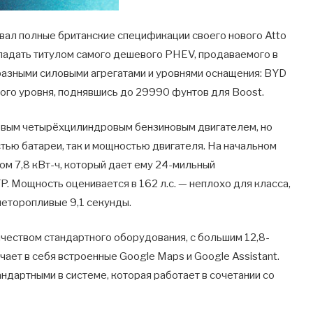
вал полные британские спецификации своего нового Atto
обладать титулом самого дешевого PHEV, продаваемого в
разными силовыми агрегатами и уровнями оснащения: BYD
ьного уровня, поднявшись до 29990 фунтов для Boost.
овым четырёхцилиндровым бензиновым двигателем, но
тью батареи, так и мощностью двигателя. На начальном
м 7,8 кВт-ч, который дает ему 24-мильный
 Мощность оценивается в 162 л.с. — неплохо для класса,
неторопливые 9,1 секунды.
чеством стандартного оборудования, с большим 12,8-
ает в себя встроенные Google Maps и Google Assistant.
андартными в системе, которая работает в сочетании со