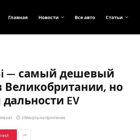
Главная
Новости
Все авто
Статьи
M-i — самый дешевый
 Великобритании, но
 дальности EV
ев нет
2 Минуты на прочтение
erest