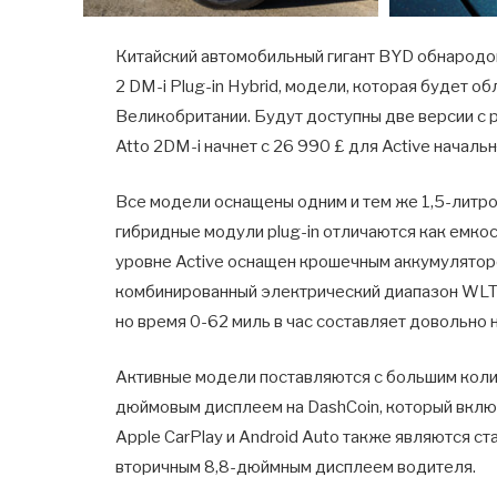
Китайский автомобильный гигант BYD обнародо
2 DM-i Plug-in Hybrid, модели, которая будет 
Великобритании. Будут доступны две версии с 
Atto 2DM-i начнет с 26 990 £ для Active начал
Все модели оснащены одним и тем же 1,5-литр
гибридные модули plug-in отличаются как емкос
уровне Active оснащен крошечным аккумуляторо
комбинированный электрический диапазон WLTP.
но время 0-62 миль в час составляет довольно 
Активные модели поставляются с большим коли
дюймовым дисплеем на DashCoin, который включ
Apple CarPlay и Android Auto также являются ст
вторичным 8,8-дюймным дисплеем водителя.