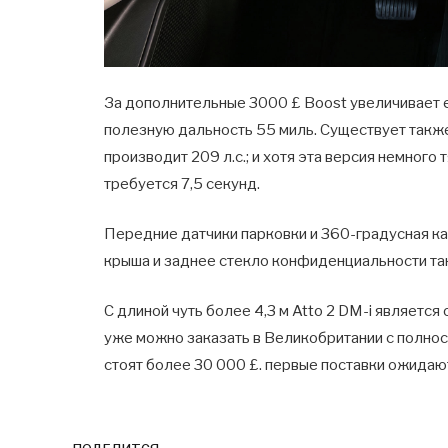
За дополнительные 3000 £ Boost увеличивает е
полезную дальность 55 миль. Существует такж
производит 209 л.с.; и хотя эта версия немного 
требуется 7,5 секунд.
Передние датчики парковки и 360-градусная к
крыша и заднее стекло конфиденциальности т
С длиной чуть более 4,3 м Atto 2 DM-i являетс
уже можно заказать в Великобритании с полнос
стоят более 30 000 £. первые поставки ожидают