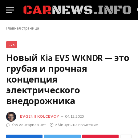
Главная страница
EV5
Новый Kia EV5 WKNDR — это
грубая и прочная
концепция
электрического
внедорожника
EVGENII KOLCEVOY
04.12.2025
Комментариев нет
2 Минуты на прочтение