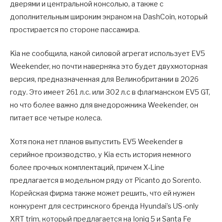
дверями и центральной консолью, а также с
дополнительным широким экраном на DashCoin, который
простирается по стороне пассажира.
Kia не сообщила, какой силовой агрегат использует EV5
Weekender, но почти наверняка это будет двухмоторная
версия, предназначенная для Великобритании в 2026
году. Это имеет 261 л.с. или 302 л.с в флагманском EV5 GT,
но что более важно для внедорожника Weekender, он
питает все четыре колеса.
Хотя пока нет планов выпустить EV5 Weekender в
серийное производство, у Kia есть история немного
более прочных комплектаций, причем X-Line
предлагается в модельном ряду от Picanto до Sorento.
Корейская фирма также может решить, что ей нужен
конкурент для сестринского бренда Hyundai’s US-only
XRT trim, который предлагается на Ioniq 5 и Santa Fe