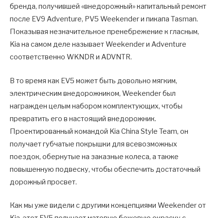
бренда, получившей «внедорожный» капитальный ремонт
после EV9 Adventure, PV5 Weekender и пикапа Tasman.
Показывая незначительное пренебрежение к гласным,
Kia на самом деле называет Weekender и Adventure
соответственно WKNDR и ADVNTR.
В то время как EV5 может быть довольно мягким,
электрическим внедорожником, Weekender был
награжден целым набором комплектующих, чтобы
превратить его в настоящий внедорожник.
Проектированный командой Kia China Style Team, он
получает губчатые покрышки для всевозможных
поездок, обернутые на заказные колеса, а также
повышенную подвеску, чтобы обеспечить достаточный
дорожный просвет.
Как мы уже видели с другими концепциями Weekender от
Kia, этот EV5 получает матовую бежевую окраску с