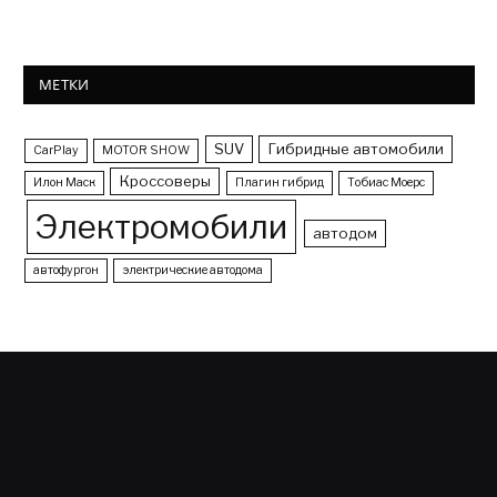
МЕТКИ
SUV
Гибридные автомобили
CarPlay
MOTOR SHOW
Кроссоверы
Илон Маск
Плагин гибрид
Тобиас Моерс
Электромобили
автодом
автофургон
электрические автодома