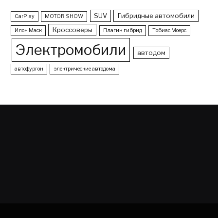
SUV
Гибридные автомобили
CarPlay
MOTOR SHOW
Кроссоверы
Илон Маск
Плагин гибрид
Тобиас Моерс
Электромобили
автодом
автофургон
электрические автодома