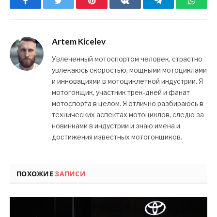
Facebook
Twitter
Pinterest
ВКонтакте
Telegram
What
Artem Kicelev
Увлеченный мотоспортом человек, страстно
увлекаюсь скоростью, мощными мотоциклами
и инновациями в мотоциклетной индустрии. Я
мотогонщик, участник трек-дней и фанат
мотоспорта в целом. Я отлично разбираюсь в
технических аспектах мотоциклов, следю за
новинками в индустрии и знаю имена и
достижения известных мотогонщиков.
ПОХОЖИЕ
ЗАПИСИ