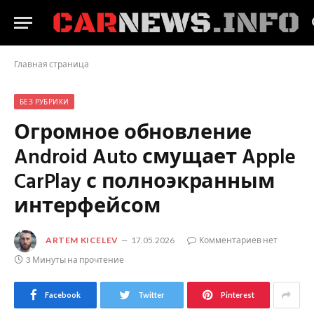
Главная страница
БЕЗ РУБРИКИ
Огромное обновление
Android Auto смущает Apple
CarPlay с полноэкранным
интерфейсом
ARTEM KICELEV
17.05.2026
Комментариев нет
3 Минуты на прочтение
Facebook
Twitter
Pinterest