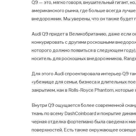
Q9 — это, мягко говоря, внушительный гигант, н
американского рынка, где больше всегда лучше,
внедорожник. Мы уверены, что он также будет 
Audi Q9 придет в Великобританию, даже если 
конкурировать с другими роскошными внедоро
которого должно появиться в следующем году)
носитель для роскошных внедорожников, Range
Для этого Audi спроектировала интерьер Q9 так
«убежище для семьи, бизнеса и длительных пое
закрытием, как в Rolls-Royce Phantom, которые
Внутри Q9 ощущается более современной сканд
ткань по всему DashCoinboard и покрытие динам
черная отделка фортепиано была сведена к мин
поверхностей. Есть также окружающее освещен