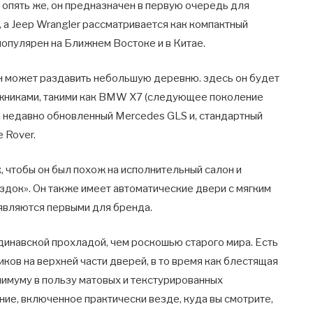
о, опять же, он предназначен в первую очередь для
 а Jeep Wrangler рассматривается как компактный
популярен на Ближнем Востоке и в Китае.
он может раздавить небольшую деревню. здесь он будет
жниками, такими как BMW X7 (следующее поколение
, недавно обновленный Mercedes GLS и, стандартный
 Rover.
, чтобы он был похож на исполнительный салон и
здок». Он также имеет автоматические двери с мягким
 являются первыми для бренда.
инавской прохладой, чем роскошью старого мира. Есть
иков на верхней части дверей, в то время как блестящая
имуму в пользу матовых и текстурированных
ие, включенное практически везде, куда вы смотрите,