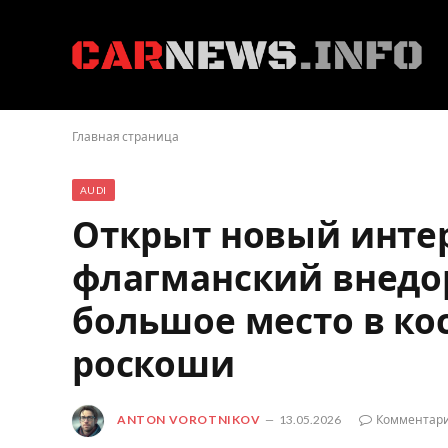
Главная страница
AUDI
Открыт новый интерь
флагманский внедо
большое место в ко
роскоши
ANTON VOROTNIKOV
13.05.2026
Комментари