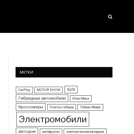
МЕТКИ
SUV
CarPlay
MOTOR SHOW
Гибридные автомобили
Илон Маск
Кроссоверы
Плагин гибрид
Тобиас Моерс
Электромобили
автодом
автофургон
электрические автодома