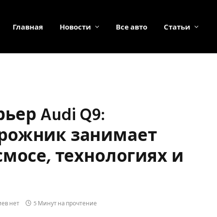
Главная
Новости
Все авто
Статьи
ер Audi Q9:
рожник занимает
смосе, технологиях и
ев нет
5 Минут на прочтение