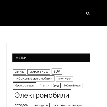
МЕТКИ
SUV
CarPlay
MOTOR SHOW
Гибридные автомобили
Илон Маск
Кроссоверы
Плагин гибрид
Тобиас Моерс
Электромобили
автодом
автофургон
электрические автодома