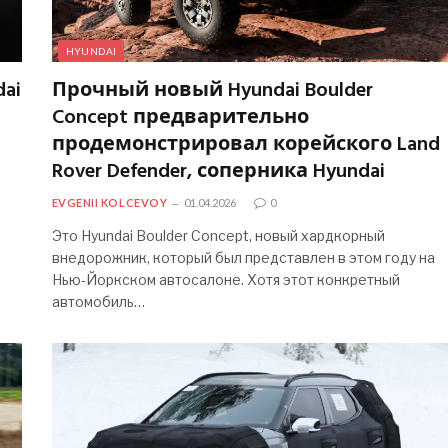
HYUNDAI
ai
Прочный новый Hyundai Boulder
Concept предварительно
продемонстрировал корейского Land
Rover Defender, соперника Hyundai
EVGENII KOLCEVOY
01.04.2026
0
Это Hyundai Boulder Concept, новый хардкорный
внедорожник, который был представлен в этом году на
Нью-Йоркском автосалоне. Хотя этот конкретный
автомобиль…