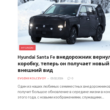
HYUNDAI
Hyundai Santa Fe внедорожник верну
коробку, теперь он получает новый
внешний вид
EVGENII KOLCEVOY
03.02.2026
0
Один из наших любимых семиместных внедорожнико
получит большое обновление в середине жизни в ко
этого года, с новыми изображениями, служащими…