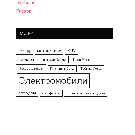
Santa Fe
Tucson
МЕТКИ
SUV
CarPlay
MOTOR SHOW
Гибридные автомобили
Илон Маск
Кроссоверы
Плагин гибрид
Тобиас Моерс
Электромобили
автодом
автофургон
электрические автодома