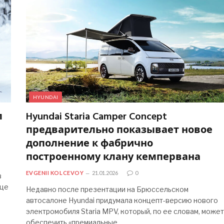
HYUNDAI
л
Hyundai Staria Camper Concept
предварительно показывает новое
дополнение к фабрично
построенному клану кемпервана
EVGENII KOLCEVOY
21.01.2026
0
в
нце
Недавно после презентации на Брюссельском
автосалоне Hyundai придумала концепт-версию нового
электромобиля Staria MPV, который, по ее словам, может
обеспечить «премиальные…