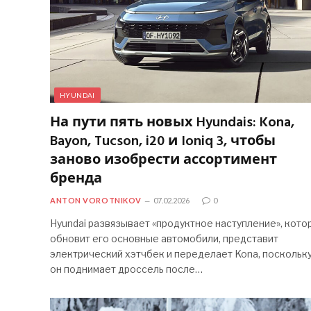
HYUNDAI
На пути пять новых Hyundais: Kona,
Bayon, Tucson, i20 и Ioniq 3, чтобы
заново изобрести ассортимент
бренда
ANTON VOROTNIKOV
07.02.2026
0
Hyundai развязывает «продуктное наступление», кото
обновит его основные автомобили, представит
электрический хэтчбек и переделает Kona, поскольк
он поднимает дроссель после…