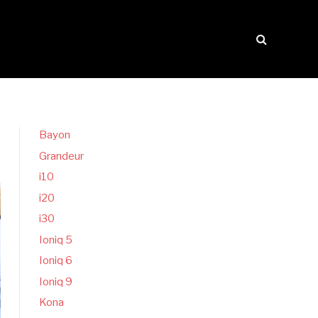
Bayon
Grandeur
i10
i20
i30
Ioniq 5
Ioniq 6
Ioniq 9
Kona