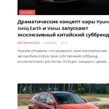
HYUNDAI
Драматические концепт-кары Hyund
Ioniq Earth и Venus запускают
эксклюзивный китайский суббренд
ARTEM KICELEV
13.04.2026
0
Hyundai объявила, что превратит свои электрические
автомобили Ioniq в свой собственный суббренд
исключительно для Китая. Он будет запущен с двумя…