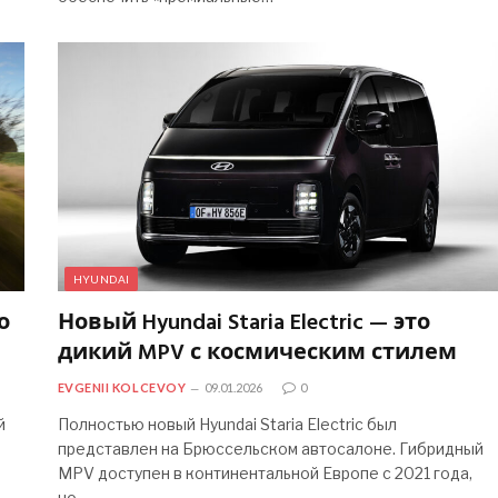
HYUNDAI
о
Новый Hyundai Staria Electric — это
дикий MPV с космическим стилем
EVGENII KOLCEVOY
09.01.2026
0
й
Полностью новый Hyundai Staria Electric был
представлен на Брюссельском автосалоне. Гибридный
MPV доступен в континентальной Европе с 2021 года,
но…