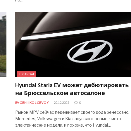
HYUNDAI
Hyundai Staria EV может дебютировать
на Брюссельском автосалоне
EVGENII KOLCEVOY
22.12.2025
0
Рынок MPV сейчас переживает своего рода ренессанс,
Mercedes, Volkswagen и Kia запускают новые, чисто
электрические модели, и похоже, что Hyundai…