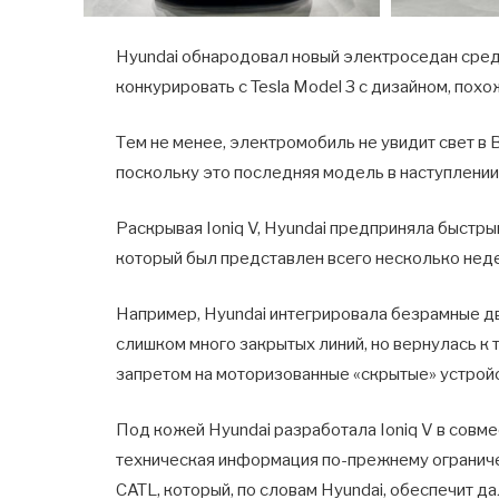
Hyundai обнародовал новый электроседан средн
конкурировать с Tesla Model 3 с дизайном, пох
Тем не менее, электромобиль не увидит свет в 
поскольку это последняя модель в наступлении
Раскрывая Ioniq V, Hyundai предприняла быстры
который был представлен всего несколько неде
Например, Hyundai интегрировала безрамные дв
слишком много закрытых линий, но вернулась к
запретом на моторизованные «скрытые» устройс
Под кожей Hyundai разработала Ioniq V в совм
техническая информация по-прежнему ограничен
CATL, который, по словам Hyundai, обеспечит д