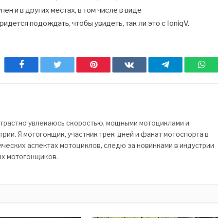
ен и в других местах, в том числе в виде
идется подождать, чтобы увидеть, так ли это с IoniqV.
Facebook
Twitter
Pinterest
ВКонтакте
Telegram
Wh
страстно увлекаюсь скоростью, мощными мотоциклами и
рии. Я мотогонщик, участник трек-дней и фанат мотоспорта в
ических аспектах мотоциклов, следю за новинками в индустрии
ых мотогонщиков.