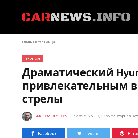
Главная страница
HYUNDAI
Драматический Hyund
привлекательным в
стрелы
ARTEM KICELEV
12.05.2026
Комментариев нет
Facebook
Twitter
Pint