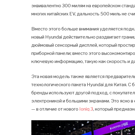
эквивалентно 300 милям на европейском стандарт
многих китайских EV, дальность 500 миль не сч
Вместо этого больше внимания уделяется подк
новый Hyundai действительно раздвигает грани
дюймовый сенсорный дисплей, который простир
приборной панели; вместо этого высокомонтир
ключевую информацию, такую как скорость и д
Эта новая модель также является предварител
технологического пакета Hyundai для Китая. С 
бренды используют другой подход, с покупате
электроникой и большими экранами. Это ясно в
— в отличие от нового
Ioniq 3
, который предназн