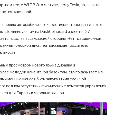
ном тесте WLTP. Это меньше, чем у Tesla, но, как и во
итается ключевой.
лючению автомобиля и технологиям интерьера, где этот
цы. Доминирующим на DashCoinboard является 27-
ается вдоль пассажирской стороны. Нет традиционной
ованный головной дисплей показывает водителю
альность.
ьным просмотром нового языка дизайна и
более молодой клиентской базой там, это показывает, как
лями меньше шансов быть запуганными сложной
 его полном отсутствии физических элементов управления
ачен для Европы и мировых рынков.