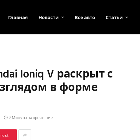
Главная
Новости
Все авто
Статьи
ai Ioniq V раскрыт с
зглядом в форме
2 Минуты на прочтение
erest