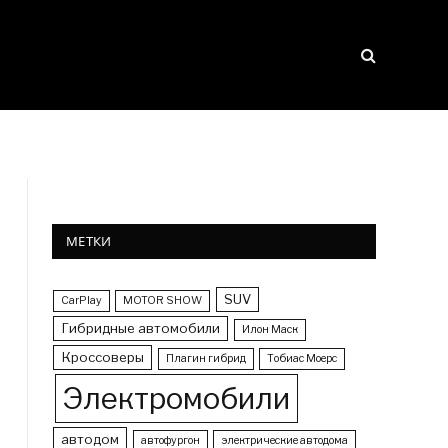
МЕТКИ
SUV
CarPlay
MOTOR SHOW
Гибридные автомобили
Илон Маск
Кроссоверы
Плагин гибрид
Тобиас Моерс
Электромобили
автодом
автофургон
электрические автодома