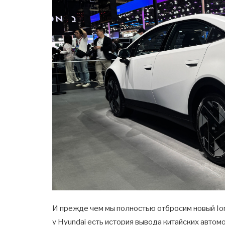
И прежде чем мы полностью отбросим новый Ioni
у Hyundai есть история вывода китайских автом