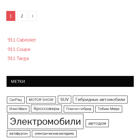
Следующая
1
2
911 Cabriolet
911 Coupe
911 Targa
МЕТКИ
SUV
Гибридные автомобили
CarPlay
MOTOR SHOW
Кроссоверы
Илон Маск
Плагин гибрид
Тобиас Моерс
Электромобили
автодом
автофургон
электрические автодома