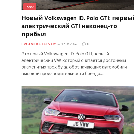
POLO
Новый Volkswagen ID. Polo GTI: первы
электрический GTI наконец-то
прибыл
EVGENII KOLCEVOY
17.05.2026
0
Это новый Volkswagen ID. Polo GTI, первый
электрический VW, который считается достойным
знаменитых трех букв, обозначающих автомобили
высокой производительности бренда.…