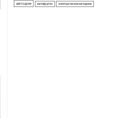
автодом
автофургон
электрические автодома