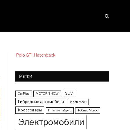
Polo GTI Hatchback
МЕТКИ
SUV
CarPlay
MOTOR SHOW
Гибридные автомобили
Илон Маск
Кроссоверы
Плагин гибрид
Тобиас Моерс
Электромобили