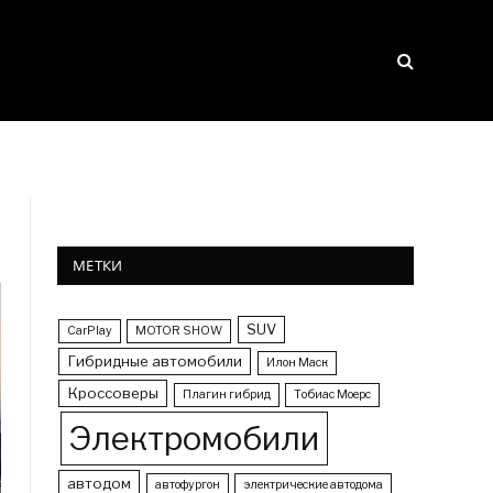
МЕТКИ
SUV
CarPlay
MOTOR SHOW
Гибридные автомобили
Илон Маск
Кроссоверы
Плагин гибрид
Тобиас Моерс
Электромобили
автодом
автофургон
электрические автодома