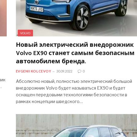
VOLVO
Новый электрический внедорожник
Volvo EX90 станет самым безопасным
автомобилем бренда.
EVGENII KOLCEVOY
30.09.2022
0
ник
Абсолютно новый, полностью электрический большой
…
внедорожник Volvo будет называться EX90 и будет
оснащен передовыми технологиями безопасности в
рамках концепции шведского…