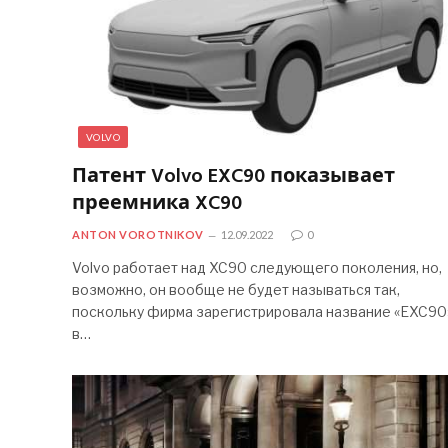
VOLVO
Патент Volvo EXC90 показывает
преемника XC90
ANTON VOROTNIKOV
12.09.2022
0
Volvo работает над XC90 следующего поколения, но,
возможно, он вообще не будет называться так,
поскольку фирма зарегистрировала название «EXC90
в…