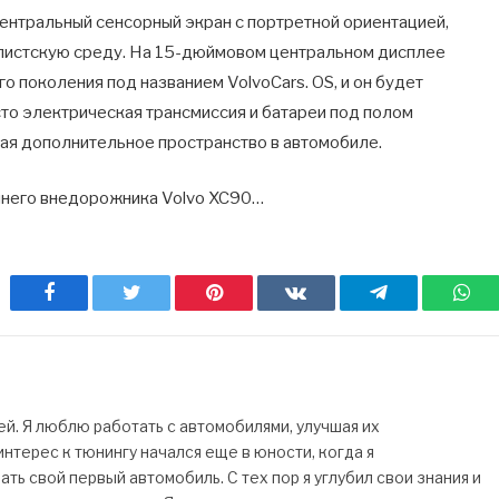
ентральный сенсорный экран с портретной ориентацией,
алистскую среду. На 15-дюймовом центральном дисплее
 поколения под названием VolvoCars. OS, и он будет
то электрическая трансмиссия и батареи под полом
ая дополнительное пространство в автомобиле.
шнего внедорожника Volvo XC90…
Facebook
Twitter
Pinterest
ВКонтакте
Telegram
Wh
. Я люблю работать с автомобилями, улучшая их
нтерес к тюнингу начался еще в юности, когда я
ь свой первый автомобиль. С тех пор я углубил свои знания и