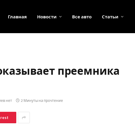
Главная
Новости
Все авто
Статьи
 показывает преемника
ев нет
2 Минуты на прочтение
erest