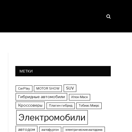
МЕТКИ
SUV
CarPlay
MOTOR SHOW
Гибридные автомобили
Илон Маск
Кроссоверы
Плагин гибрид
Тобиас Моерс
Электромобили
автодом
автофургон
электрические автодома