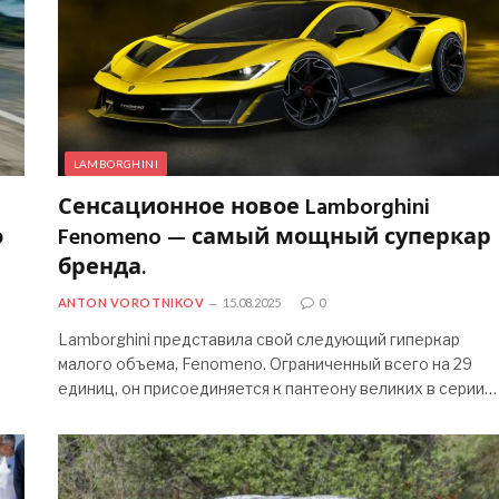
LAMBORGHINI
Сенсационное новое Lamborghini
о
Fenomeno — самый мощный суперкар
бренда.
ANTON VOROTNIKOV
15.08.2025
0
Lamborghini представила свой следующий гиперкар
малого объема, Fenomeno. Ограниченный всего на 29
единиц, он присоединяется к пантеону великих в серии…