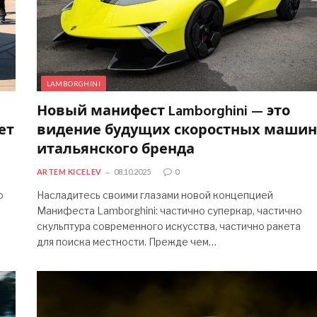
LAMBORGHINI
Новый манифест Lamborghini — это
ет
видение будущих скоростных машин
итальянского бренда
ARTEM KICELEV
08.10.2025
0
о
Насладитесь своими глазами новой концепцией
Манифеста Lamborghini: частично суперкар, частично
скульптура современного искусства, частично ракета
для поиска местности. Прежде чем…