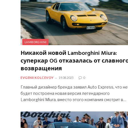
LAMBORGHINI
Никакой новой Lamborghini Miura:
суперкар OG отказалась от славног
возвращения
EVGENII KOLCEVOY
19.08.2025
0
Главный дизайнер бренда заявил Auto Express, что не
будет построена новая версия легендарного
Lamborghini Miura, вместо этого компания смотрит в…