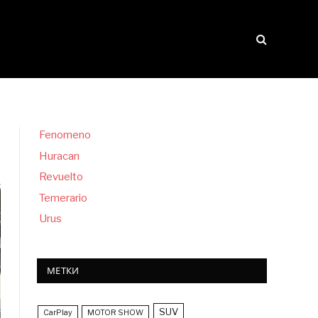
Fenomeno
Huracan
Revuelto
Temerario
Urus
МЕТКИ
SUV
CarPlay
MOTOR SHOW