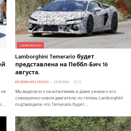
LAMBORGHINI
Lamborghini Temerario будет
ей
представлена ​​на Пеббл-Бич 16
августа.
EVGENII KOLCEVOY
12.07.2024
0
 не
Мы видели его на испытаниях и даже узнали о его
совершенно новом двигателе, но теперь Lamborghini
го…
подтвердила, что Temerario будет…