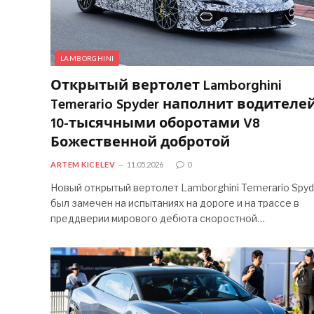
LAMBORGHINI
Открытый вертолет Lamborghini
Temerario Spyder наполнит водителе
10-тысячными оборотами V8
Божественной добротой
ARTEM KICELEV
11.05.2026
0
Новый открытый вертолет Lamborghini Temerario Spyd
был замечен на испытаниях на дороге и на трассе в
преддверии мирового дебюта скоростной…