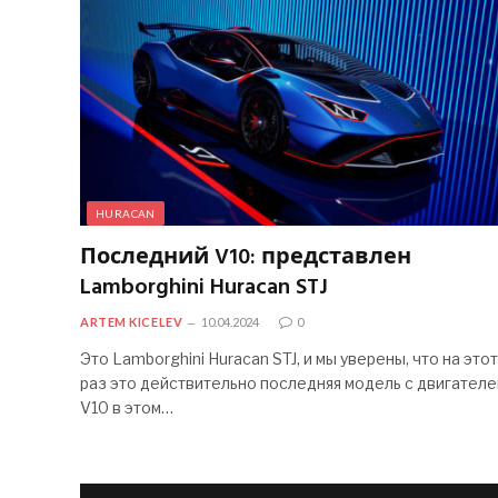
HURACAN
Последний V10: представлен
Lamborghini Huracan STJ
ARTEM KICELEV
10.04.2024
0
Это Lamborghini Huracan STJ, и мы уверены, что на этот
раз это действительно последняя модель с двигател
V10 в этом…