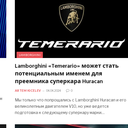
LAMBORGHINI
Lamborghini «Temerario» может стать
потенциальным именем для
преемника суперкара Huracan
ARTEM KICELEV
04.04.2024
0
ем
Мы только что попрощались с Lamborghini Huracan и его
великолепным двигателем V10, но уже ведется
подготовка к следующему суперкару марки…