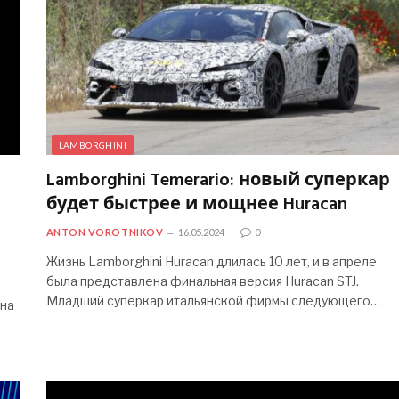
LAMBORGHINI
Lamborghini Temerario: новый суперкар
будет быстрее и мощнее Huracan
ANTON VOROTNIKOV
16.05.2024
0
Жизнь Lamborghini Huracan длилась 10 лет, и в апреле
была представлена ​​финальная версия Huracan STJ.
Младший суперкар итальянской фирмы следующего…
 ​​