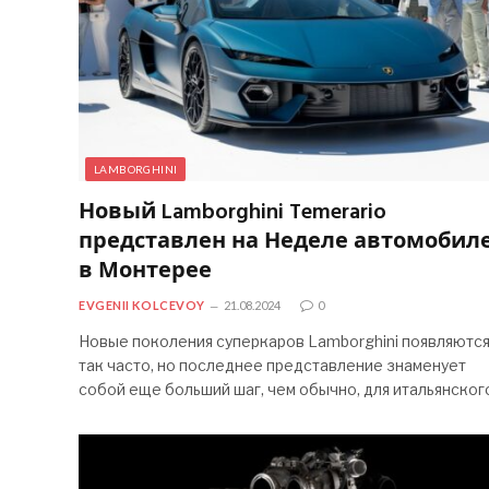
LAMBORGHINI
Новый Lamborghini Temerario
представлен на Неделе автомобил
в Монтерее
EVGENII KOLCEVOY
21.08.2024
0
Новые поколения суперкаров Lamborghini появляются
так часто, но последнее представление знаменует
собой еще больший шаг, чем обычно, для итальянско