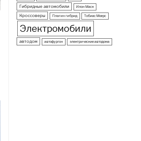
Гибридные автомобили
Илон Маск
Кроссоверы
Плагин гибрид
Тобиас Моерс
Электромобили
автодом
автофургон
электрические автодома