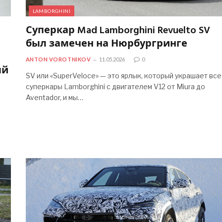
LAMBORGHINI
Суперкар Mad Lamborghini Revuelto SV
был замечен на Нюрбургринге
ANTON VOROTNIKOV
11.05.2026
0
ый
SV или «SuperVeloce» — это ярлык, который украшает все
суперкары Lamborghini с двигателем V12 от Miura до
Aventador, и мы…