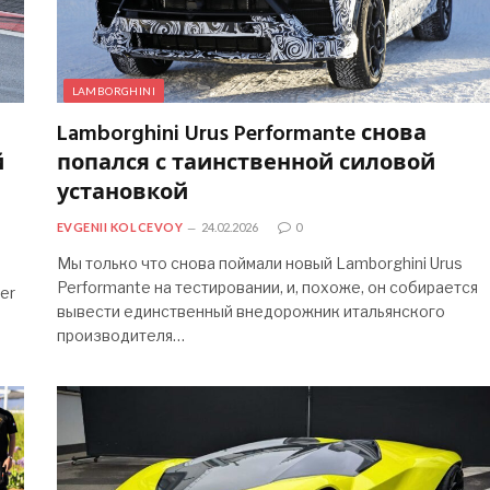
LAMBORGHINI
Lamborghini Urus Performante снова
й
попался с таинственной силовой
установкой
EVGENII KOLCEVOY
24.02.2026
0
Мы только что снова поймали новый Lamborghini Urus
Performante на тестировании, и, похоже, он собирается
er
вывести единственный внедорожник итальянского
производителя…