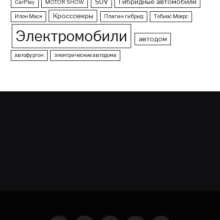
SUV
Гибридные автомобили
CarPlay
MOTOR SHOW
Кроссоверы
Илон Маск
Плагин гибрид
Тобиас Моерс
Электромобили
автодом
автофургон
электрические автодома