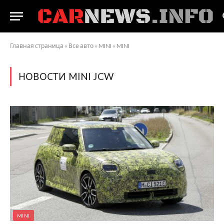
Главная страница
»
Все авто
»
MINI
»
MINI
НОВОСТИ MINI JCW
MINI