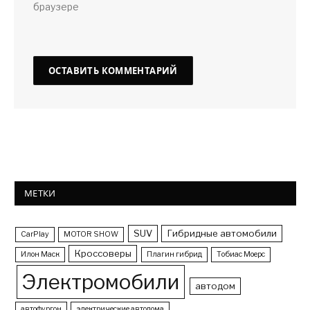
браузере
МЕТКИ
SUV
Гибридные автомобили
CarPlay
MOTOR SHOW
Кроссоверы
Илон Маск
Плагин гибрид
Тобиас Моерс
Электромобили
автодом
автофургон
электрические автодома