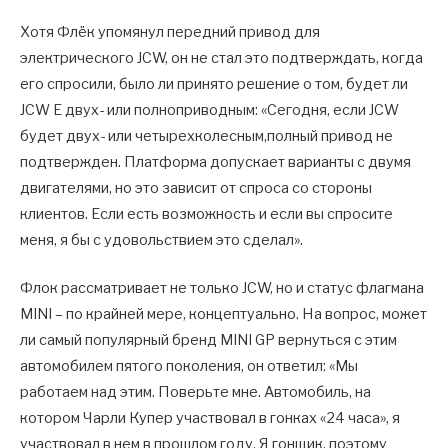
Хотя Флёк упомянул передний привод для
электрического JCW, он не стал это подтверждать, когда
его спросили, было ли принято решение о том, будет ли
JCW E двух- или полноприводным: «Сегодня, если JCW
будет двух- или четырехколесным,полный привод не
подтвержден. Платформа допускает варианты с двумя
двигателями, но это зависит от спроса со стороны
клиентов. Если есть возможность и если вы спросите
меня, я бы с удовольствием это сделал».
Флок рассматривает не только JCW, но и статус флагмана
MINI – по крайней мере, концептуально. На вопрос, может
ли самый популярный бренд MINI GP вернуться с этим
автомобилем пятого поколения, он ответил: «Мы
работаем над этим. Поверьте мне. Автомобиль, на
котором Чарли Купер участвовал в гонках «24 часа», я
участвовал в нем в прошлом году. Я гонщик, поэтому