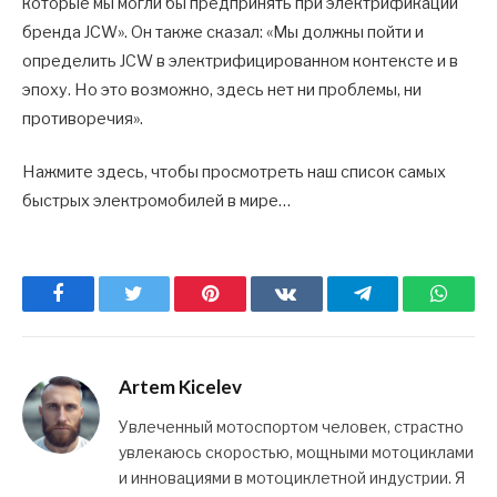
которые мы могли бы предпринять при электрификации
бренда JCW». Он также сказал: «Мы должны пойти и
определить JCW в электрифицированном контексте и в
эпоху. Но это возможно, здесь нет ни проблемы, ни
противоречия».
Нажмите здесь, чтобы просмотреть наш список самых
быстрых электромобилей в мире…
Facebook
Twitter
Pinterest
ВКонтакте
Telegram
What
Artem Kicelev
Увлеченный мотоспортом человек, страстно
увлекаюсь скоростью, мощными мотоциклами
и инновациями в мотоциклетной индустрии. Я