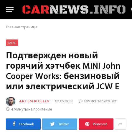
Главная страница
MINI
Подтвержден новый
горячий хэтчбек MINI John
Cooper Works: бензиновый
или электрический JCW E
ARTEM KICELEV
02.09.2023
Комментариев нет
4 Минуты на прочтение
Facebook
Twitter
Pinterest