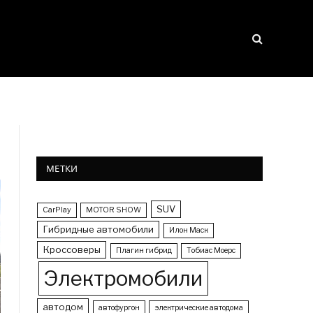
МЕТКИ
SUV
CarPlay
MOTOR SHOW
Гибридные автомобили
Илон Маск
Кроссоверы
Плагин гибрид
Тобиас Моерс
Электромобили
автодом
автофургон
электрические автодома