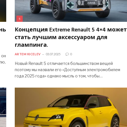
5
ань
Концепция Extreme Renault 5 4×4 может
стать лучшим аксессуаром для
глампинга.
ARTEM KICELEV
03.07.2025
0
 он
лю,
Новый Renault 5 отличается большинством вещей
поэтому мы назвали его «Доступным электромобилем
года 2025 года» однако мысль о том, чтобы…