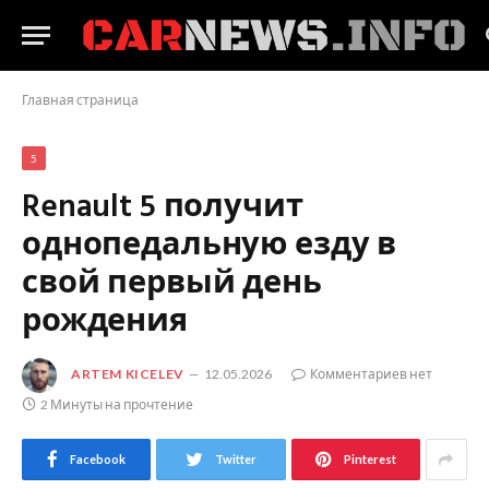
Главная страница
5
Renault 5 получит
однопедальную езду в
свой первый день
рождения
ARTEM KICELEV
12.05.2026
Комментариев нет
2 Минуты на прочтение
Facebook
Twitter
Pinterest