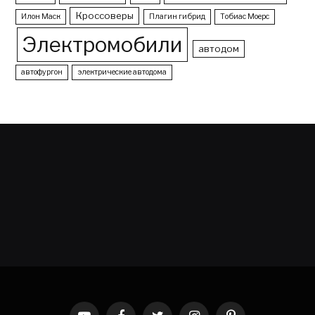
Кроссоверы
Илон Маск
Плагин гибрид
Тобиас Моерс
Электромобили
автодом
автофургон
электрические автодома