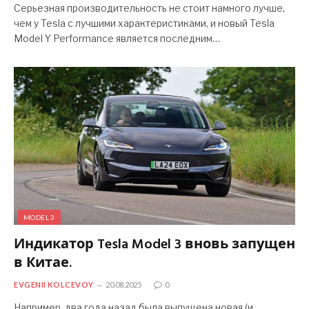
Серьезная производительность не стоит намного лучше,
чем у Tesla с лучшими характеристиками, и новый Tesla
Model Y Performance является последним…
MODEL 3
Индикатор Tesla Model 3 вновь запущен
в Китае.
EVGENII KOLCEVOY
20.08.2025
0
Например, два года назад была выпущена новая (и