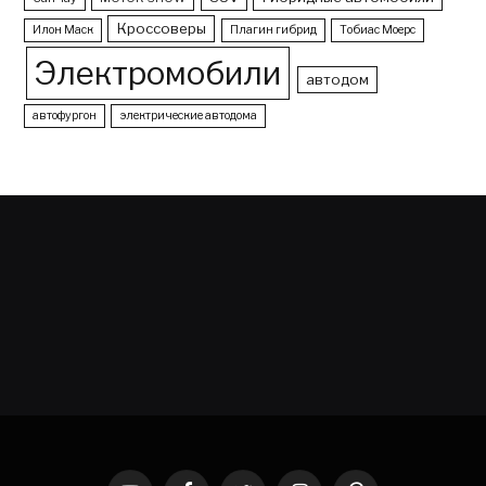
Кроссоверы
Илон Маск
Плагин гибрид
Тобиас Моерс
Электромобили
автодом
автофургон
электрические автодома