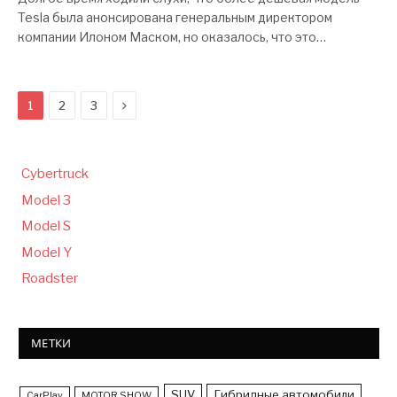
Tesla была анонсирована генеральным директором
компании Илоном Маском, но оказалось, что это…
Следующая
1
2
3
Cybertruck
Model 3
Model S
Model Y
Roadster
МЕТКИ
SUV
Гибридные автомобили
CarPlay
MOTOR SHOW