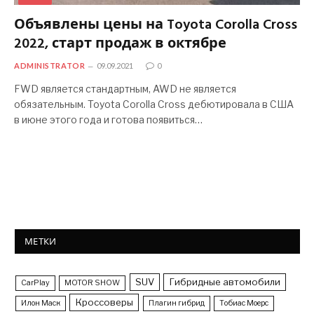
Объявлены цены на Toyota Corolla Cross
2022, старт продаж в октябре
ADMINISTRATOR
09.09.2021
0
FWD является стандартным, AWD не является
обязательным. Toyota Corolla Cross дебютировала в США
в июне этого года и готова появиться…
МЕТКИ
SUV
Гибридные автомобили
CarPlay
MOTOR SHOW
Кроссоверы
Илон Маск
Плагин гибрид
Тобиас Моерс