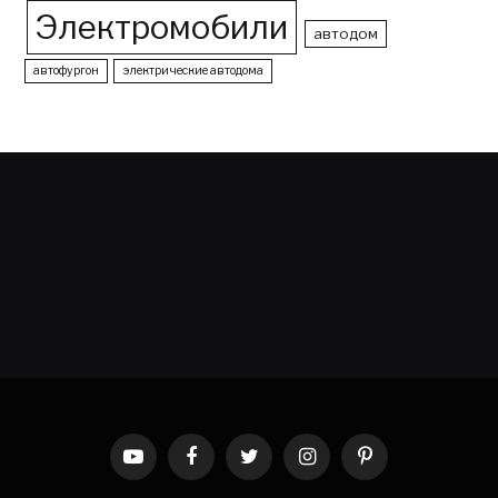
Электромобили
автодом
автофургон
электрические автодома
YouTube
Facebook
Twitter
Instagram
Pinterest