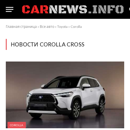
Главная страница
»
Все авто
»
Toyota
»
Corolla
НОВОСТИ COROLLA CROSS
COROLLA