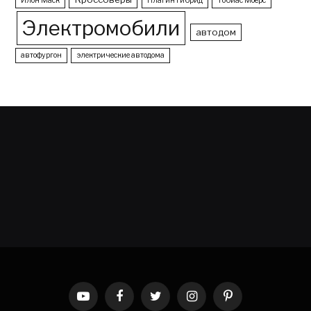
Илон Маск
Плагин гибрид
Тобиас Моерс
Электромобили
автодом
автофургон
электрические автодома
YouTube
Facebook
Twitter
Instagram
Pinterest