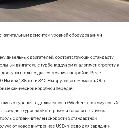
д с капитальным ремонтом уровней оборудования и
ку дизельных двигателей, соответствующих стандарту
ельный двигатель с турбонаддувом аналогичен агрегату в
ь доступны только два состояния настройки. Реле
0 Нм или 138 л.с. и 340 Нм крутящего момента. Оба
й ​​механической коробкой передач.
авшись от уровня отделки салона «Worker», поэтому новый
 среднего уровня «Enterprise» и топового «Driver».
троль с ограничителем скорости в стандартной
» получают новое внутреннее USB-гнездо для зарядки и