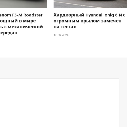
enom F5-M Roadster
Хардкорный Hyundai Ioniq 6 N с
мощный в мире
огромным крылом замечен
ь с механической
на тестах
передач
10.09.2024