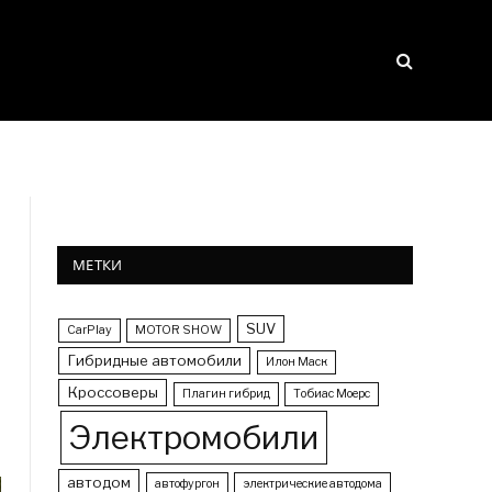
МЕТКИ
SUV
CarPlay
MOTOR SHOW
Гибридные автомобили
Илон Маск
Кроссоверы
Плагин гибрид
Тобиас Моерс
Электромобили
автодом
автофургон
электрические автодома