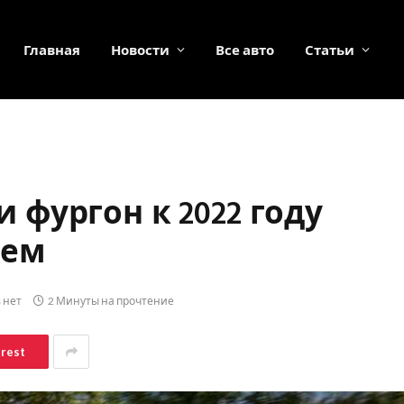
Главная
Новости
Все авто
Статьи
и фургон к 2022 году
ием
 нет
2 Минуты на прочтение
erest