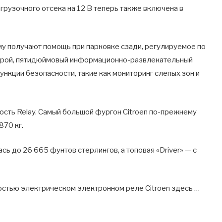
грузочного отсека на 12 В теперь также включена в
му получают помощь при парковке сзади, регулируемое по
порой, пятидюймовый информационно-развлекательный
ункции безопасности, такие как мониторинг слепых зон и
сть Relay. Самый большой фургон Citroen по-прежнему
870 кг.
сь до 26 665 фунтов стерлингов, а топовая «Driver» — с
остью электрическом электронном реле Citroen здесь …