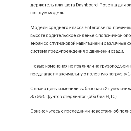
держатель планшета Dashboard. Розетка для за
каждую модель.
Модели среднего класса Enterprise по-прежне
высоте водительское сиденье с поясничной о
экран со спутниковой навигацией и различные ф
система предупреждения о движении сзади.
Новые изменения не повлияли на грузоподъемно
предлагает максимальную полезную нагрузку 1
Однако цены изменились: базовая «X» увеличила
35 995 фунтов стерлингов (оба без НДС).
Ознакомьтесь с последними новостями об полн