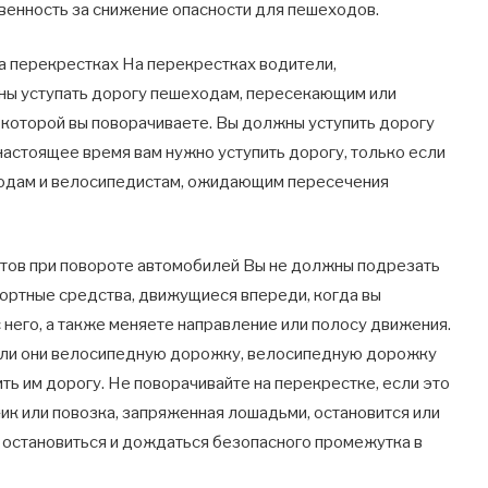
венность за снижение опасности для пешеходов.
а перекрестках На перекрестках водители,
ны уступать дорогу пешеходам, пересекающим или
 которой вы поворачиваете. Вы должны уступить дорогу
астоящее время вам нужно уступить дорогу, только если
еходам и велосипедистам, ожидающим пересечения
тов при повороте автомобилей Вы не должны подрезать
ортные средства, движущиеся впереди, когда вы
 него, а также меняете направление или полосу движения.
т ли они велосипедную дорожку, велосипедную дорожку
ить им дорогу. Не поворачивайте на перекрестке, если это
ник или повозка, запряженная лошадьми, остановится или
 остановиться и дождаться безопасного промежутка в