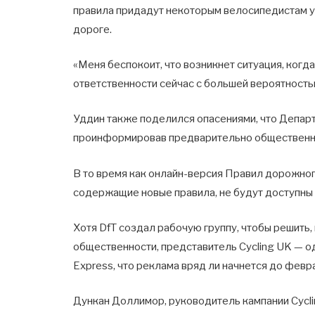
правила придадут некоторым велосипедистам ув
дороге.
«Меня беспокоит, что возникнет ситуация, ког
ответственности сейчас с большей вероятностью
Уддин также поделился опасениями, что Департа
проинформировав предварительно общественн
В то время как онлайн-версия Правил дорожно
содержащие новые правила, не будут доступны 
Хотя DfT создал рабочую группу, чтобы решить
общественности, представитель Cycling UK — о
Express, что реклама вряд ли начнется до февр
Дункан Доллимор, руководитель кампании Cycli