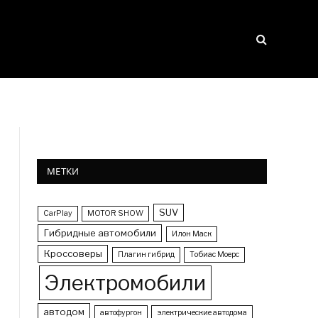
МЕТКИ
SUV
CarPlay
MOTOR SHOW
Гибридные автомобили
Илон Маск
Кроссоверы
Плагин гибрид
Тобиас Моерс
Электромобили
автодом
автофургон
электрические автодома