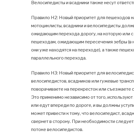
Велосипедисты и всадники также несут ответст
Правило H2: Новый приоритет для пешеходов н
мотоциклисты, всадники и велосипедисты долж
ожидающим перехода дорогу, на которую или с
пешеходам, ожидающим пересечения зебры (в н
они уже находятся на переходе), а также пеш
параллельного перехода.
Правило H3: Новый приоритет для велосипедис
велосипедистов, всадников или гужевые трансп
поворачиваете на перекресток или съезжаете с
Это применимо независимо от того, использую
или едут впереди по дороге, и вы должны уступ
может привести к тому, что велосипедист, всад
свернет в сторону. При необходимости следует
потоке велосипедистов.