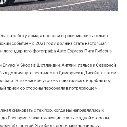
на на работу дома, а поездки ограничивались только
ярким событием в 2021 году должна стать настоящая
и легендарного фотографа Auto Express Пита Гибсона.
м Enyaq iV Skoda в Шотландии, Англии, Уэльсе и Северной
 был долгим путешествием из Дамфриса в Дисайд, а затем
елфаст. В то майское утро мы покатились с корабля под
лый прием со стороны персонала в потрясающем
лжал смаковать с тех пор, когда мы направлялись к
 до Гленарма, захватывающие скалы с одной стороны,
ежье) с другой. Я любил дороги, мне нравилось