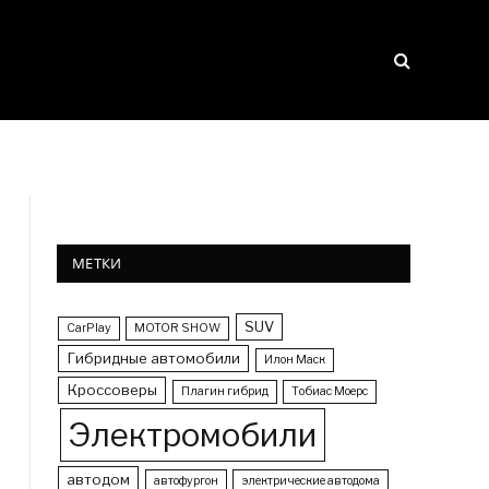
МЕТКИ
SUV
CarPlay
MOTOR SHOW
Гибридные автомобили
Илон Маск
Кроссоверы
Плагин гибрид
Тобиас Моерс
Электромобили
автодом
автофургон
электрические автодома