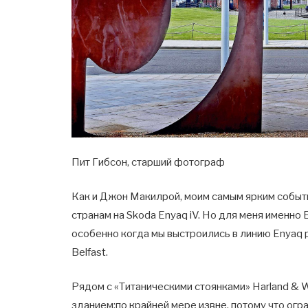
Пит Гибсон, старший фотограф
Как и Джон Макилрой, моим самым ярким событ
странам на Skoda Enyaq iV. Но для меня именн
особенно когда мы выстроились в линию Enyaq 
Belfast.
Рядом с «Титаническими стоянками» Harland &
зданием;по крайней мере извне, потому что огр