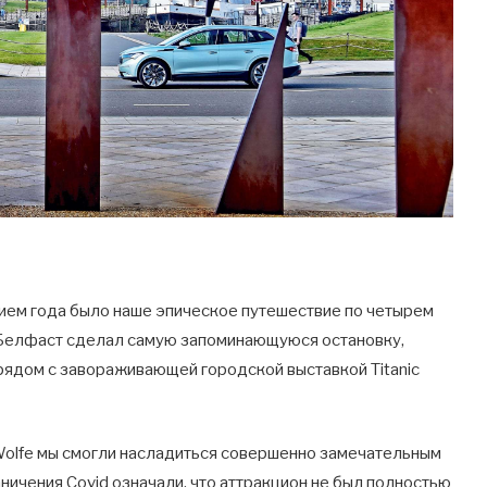
ием года было наше эпическое путешествие по четырем
о Белфаст сделал самую запоминающуюся остановку,
рядом с завораживающей городской выставкой Titanic
 Wolfe мы смогли насладиться совершенно замечательным
аничения Covid означали, что аттракцион не был полностью