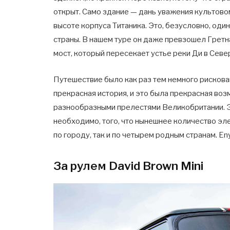
открыт. Само здание — дань уважения культово
высоте корпуса Титаника. Это, безусловно, од
страны. В нашем туре он даже превзошел Гретн
мост, который пересекает устье реки Ди в Севе
Путешествие было как раз тем немного рискова
прекрасная история, и это была прекрасная во
разнообразными прелестями Великобритании. Э
необходимо, того, что нынешнее количество э
по городу, так и по четырем родным странам. E
За рулем David Brown Mini