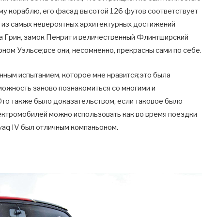
му кораблю, его фасад высотой 126 футов соответствует
ин из самых невероятных архитектурных достижений
а Грин, замок Пенрит и величественный Флинтширский
рном Уэльсе;все они, несомненно, прекрасны сами по себе.
нным испытанием, которое мне нравится;это была
зможность заново познакомиться со многими и
то также было доказательством, если таковое было
лектромобилей можно использовать как во время поездки
nyaq IV был отличным компаньоном.