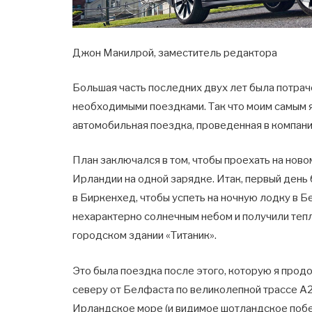
Джон Макилрой, заместитель редактора
Большая часть последних двух лет была потраче
необходимыми поездками. Так что моим самым 
автомобильная поездка, проведенная в компани
План заключался в том, чтобы проехать на ново
Ирландии на одной зарядке. Итак, первый день
в Биркенхед, чтобы успеть на ночную лодку в Б
нехарактерно солнечным небом и получили теп
городском здании «Титаник».
Это была поездка после этого, которую я продо
северу от Белфаста по великолепной трассе A2
Ирландское море (и видимое шотландское побер