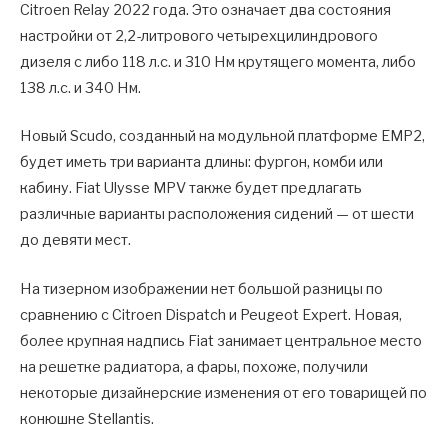
Citroen Relay 2022 года. Это означает два состояния
настройки от 2,2-литрового четырехцилиндрового
дизеля с либо 118 л.с. и 310 Нм крутящего момента, либо
138 л.с. и 340 Нм.
Новый Scudo, созданный на модульной платформе EMP2,
будет иметь три варианта длины: фургон, комби или
кабину. Fiat Ulysse MPV также будет предлагать
различные варианты расположения сидений — от шести
до девяти мест.
На тизерном изображении нет большой разницы по
сравнению с Citroen Dispatch и Peugeot Expert. Новая,
более крупная надпись Fiat занимает центральное место
на решетке радиатора, а фары, похоже, получили
некоторые дизайнерские изменения от его товарищей по
конюшне Stellantis.