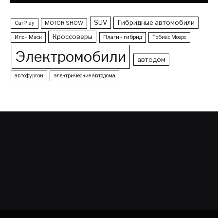
SUV
Гибридные автомобили
CarPlay
MOTOR SHOW
Кроссоверы
Илон Маск
Плагин гибрид
Тобиас Моерс
Электромобили
автодом
автофургон
электрические автодома