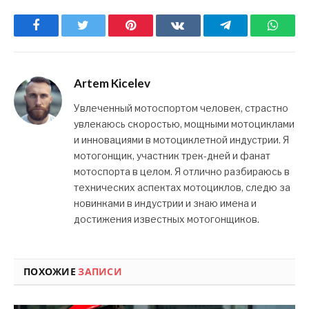
Facebook
Twitter
Pinterest
ВКонтакте
Telegram
What
Artem Kicelev
Увлеченный мотоспортом человек, страстно
увлекаюсь скоростью, мощными мотоциклами
и инновациями в мотоциклетной индустрии. Я
мотогонщик, участник трек-дней и фанат
мотоспорта в целом. Я отлично разбираюсь в
технических аспектах мотоциклов, следю за
новинками в индустрии и знаю имена и
достижения известных мотогонщиков.
ПОХОЖИЕ
ЗАПИСИ