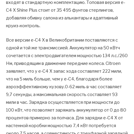
входят в стандартную комплектацию. Топовая версия e-
C4 X Shine Plus стоит от 35 495 фунтов стерлингов,
добавляя обивку салона из алькантары и адаптивный
круиз-контроль.
Все версии e-C4 X в Великобритании поставляются с
одной и той же трансмиссией. Аккумулятор на 50 кВтч
сочетается с электродвигателем мощностью 134 л.с./260
Нм, приводящим в движение передние колеса. Citroen
заявляет, что у e-C4 X запас хода составляет 222 мили,
что на 5 миль больше, чем у e-C4, благодаря более
аэроэффективному кузову.0-62 миль в час составляет
9,7 секунды, а максимальная скорость составляет 93
мили в час. Зарядка осуществляется при мощности до
100 кВт, что позволяет заряжать аккумулятор от 0 до 80
процентов примерно за полчаса. Для зарядки e-C4 X от
настенной коробки мощностью 7,4 кВт потребуется
около 7,5 часов, а совместимость с трехфазной зарядкой