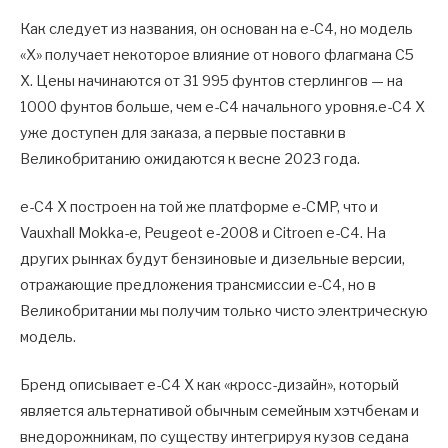
Как следует из названия, он основан на e-C4, но модель
«X» получает некоторое влияние от нового флагмана C5
X. Цены начинаются от 31 995 фунтов стерлингов — на
1000 фунтов больше, чем e-C4 начального уровня.e-C4 X
уже доступен для заказа, а первые поставки в
Великобританию ожидаются к весне 2023 года.
e-C4 X построен на той же платформе e-CMP, что и
Vauxhall Mokka-e, Peugeot e-2008 и Citroen e-C4. На
других рынках будут бензиновые и дизельные версии,
отражающие предложения трансмиссии e-C4, но в
Великобритании мы получим только чисто электрическую
модель.
Бренд описывает e-C4 X как «кросс-дизайн», который
является альтернативой обычным семейным хэтчбекам и
внедорожникам, по существу интегрируя кузов седана