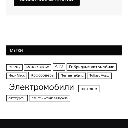
МЕТКИ
SUV
Гибридные автомобили
CarPlay
MOTOR SHOW
Кроссоверы
Илон Маск
Плагин гибрид
Тобиас Моерс
Электромобили
автодом
автофургон
электрические автодома